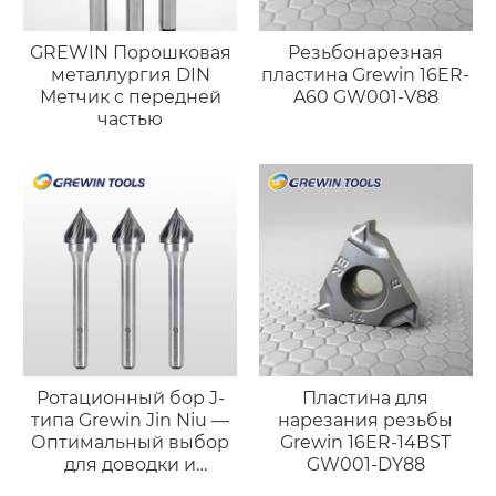
GREWIN Порошковая
Резьбонарезная
металлургия DIN
пластина Grewin 16ER-
Метчик с передней
A60 GW001-V88
частью
Ротационный бор J-
Пластина для
типа Grewin Jin Niu —
нарезания резьбы
Оптимальный выбор
Grewin 16ER-14BST
для доводки и
GW001-DY88
полировки