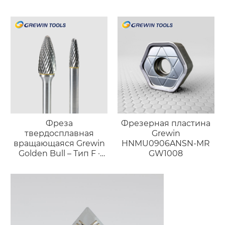
Фреза
Фрезерная пластина
твердосплавная
Grewin
вращающаяся Grewin
HNMU0906ANSN-MR
Golden Bull – Тип F ·
GW1008
Профессиональный
инструмент
«факельной» формы