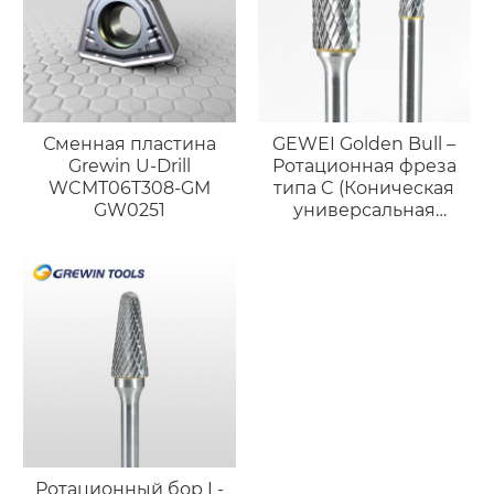
Сменная пластина
GEWEI Golden Bull –
Grewin U-Drill
Ротационная фреза
WCMT06T308-GM
типа C (Коническая
GW0251
универсальная
форма)
Ротационный бор L-