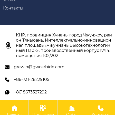
Контакты
КНР, провинция Хунань, город Чжучжоу, рай
он Тяньюань, Интеллектуально-инновацион

ная площадь «Чжуннань Высокотехнологич
ный Парк», производственный корпус №14,
помещения 102/202
grewin@gwcarbide.com

+86-731-28229105

+8618673327292





Авторское право ©ООО Чжучжоу Гэвэй
Главная
Продукция
О Нас
Контакты