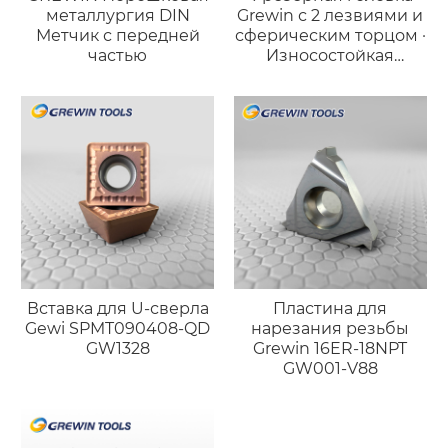
металлургия DIN
Grewin с 2 лезвиями и
Метчик с передней
сферическим торцом ·
частью
Износостойкая
версия для стали
Вставка для U-сверла
Пластина для
Gewi SPMT090408-QD
нарезания резьбы
GW1328
Grewin 16ER-18NPT
GW001-V88