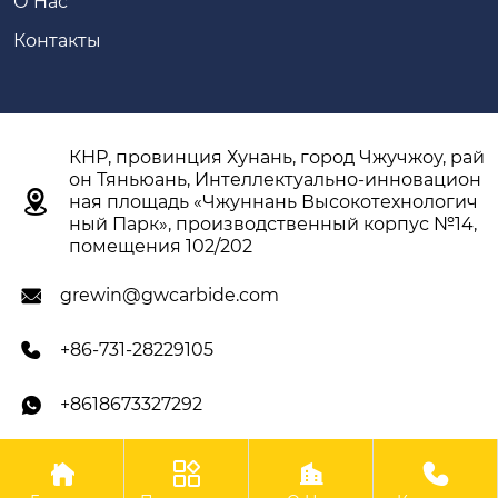
О Hас
Контакты
КНР, провинция Хунань, город Чжучжоу, рай
он Тяньюань, Интеллектуально-инновацион

ная площадь «Чжуннань Высокотехнологич
ный Парк», производственный корпус №14,
помещения 102/202
grewin@gwcarbide.com

+86-731-28229105

+8618673327292





Авторское право ©ООО Чжучжоу Гэвэй