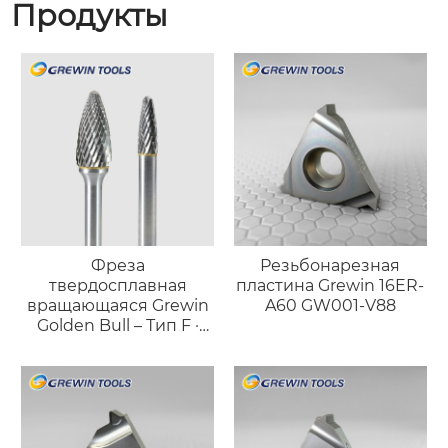
Продукты
Фреза
Резьбонарезная
твердосплавная
пластина Grewin 16ER-
вращающаяся Grewin
A60 GW001-V88
Golden Bull – Тип F ·
Профессиональный
инструмент
«факельной» формы