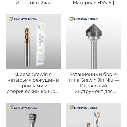
Износостойкая
Материал HSS-E |
версия для стали
Высокоточное
нарезание резьбы для
герметичных
соединений
Фреза Grewin с
Ротационный бор K-
четырьмя режущими
типа Grewin Jin Niu —
кромками и
Идеальный
сферическим концом,
инструмент для
бронзового цвета
точной фаски и
(износостойкая
доводки поверхности
версия)