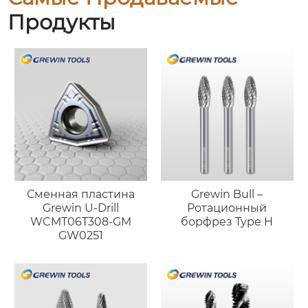
Продукты
Сменная пластина
Grewin Bull –
Grewin U-Drill
Ротационный
WCMT06T308-GM
борфрез Type H
GW0251