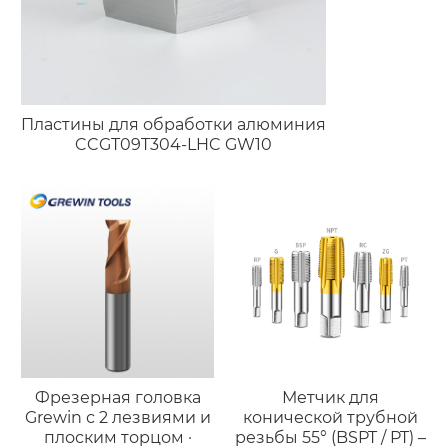
Пластины для обработки алюминия
CCGT09T304-LHC GW10
Фрезерная головка
Метчик для
Grewin с 2 лезвиями и
конической трубной
плоским торцом ·
резьбы 55° (BSPT / PT) –