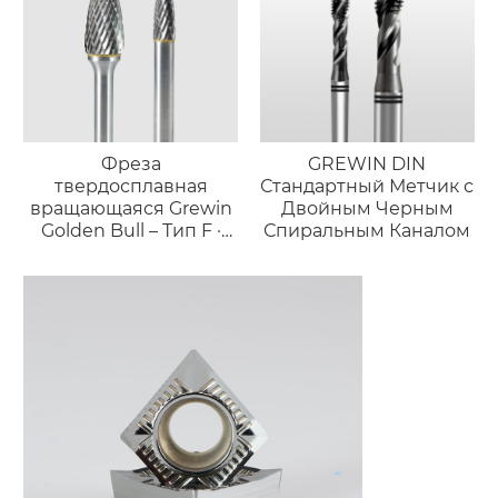
Фреза
GREWIN DIN
твердосплавная
Стандартный Метчик с
вращающаяся Grewin
Двойным Черным
Golden Bull – Тип F ·
Спиральным Каналом
Профессиональный
инструмент
«факельной» формы