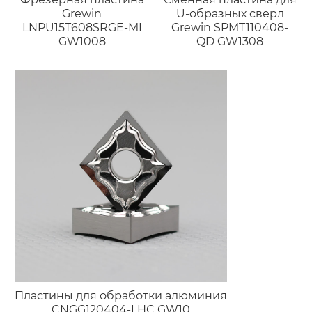
Grewin
U-образных сверл
LNPU15T608SRGE-MI
Grewin SPMT110408-
GW1008
QD GW1308
Пластины для обработки алюминия
CNGG120404-LHC GW10