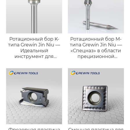
Ротационный бор K-
Ротационный бор M-
типа Grewin Jin Niu —
типа Grewin Jin Niu —
Идеальный
«Спецназ» в области
инструмент для
прецизионной
точной фаски и
обработки
доводки поверхности
Фрезерная пластина
Сменная пластина для