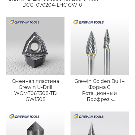
DCGT070204-LHC GW10
Сменная пластина
Grewin Golden Bull –
Grewin U-Drill
Форма G
WCMT06T308-TD
Ротационный
GW1308
Борфрез ·
Высокоточный
Длинный Конический
Инструмент