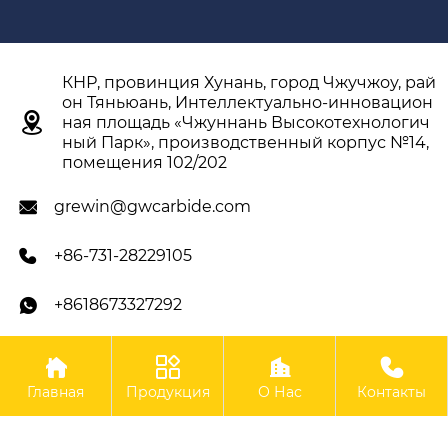
КНР, провинция Хунань, город Чжучжоу, рай
он Тяньюань, Интеллектуально-инновацион

ная площадь «Чжуннань Высокотехнологич
ный Парк», производственный корпус №14,
помещения 102/202
grewin@gwcarbide.com

+86-731-28229105

+8618673327292





Авторское право ©ООО Чжучжоу Гэвэй
Главная
Продукция
О Нас
Контакты
Твердосплавные Инструменты