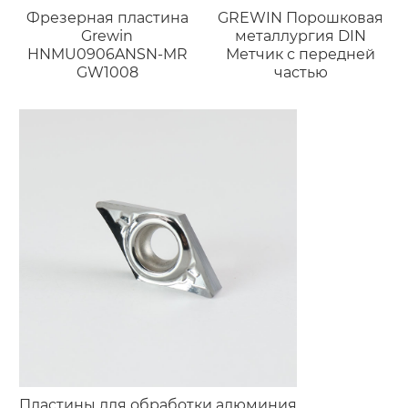
Фрезерная пластина
GREWIN Порошковая
Grewin
металлургия DIN
HNMU0906ANSN-MR
Метчик с передней
GW1008
частью
Пластины для обработки алюминия