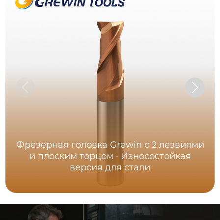
Фрезерная головка Grewin с 2 лезвиями
и плоским торцом · Износостойкая
версия для стали