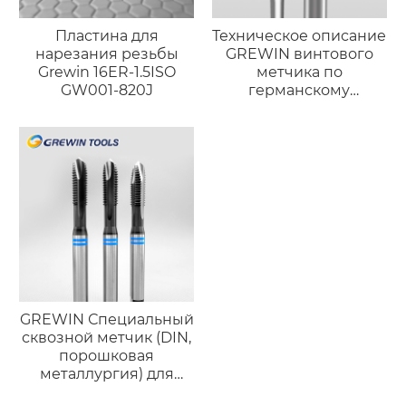
Пластина для
Техническое описание
нарезания резьбы
GREWIN винтового
Grewin 16ER-1.5ISO
метчика по
GW001-820J
германскому
стандарту
(порошковая
металлургия)
GREWIN Специальный
сквозной метчик (DIN,
порошковая
металлургия) для
высокотвёрдой