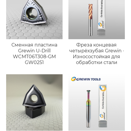
Сменная пластина
Фреза концевая
Grewin U-Drill
четырёхзубая Grewin ·
WCMT06T308-GM
Износостойкая для
GW0251
обработки стали