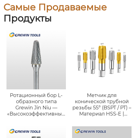
Самые Продаваемые
Продукты
Ротационный бор L-
Метчик для
образного типа
конической трубной
Grewin Jin Niu —
резьбы 55° (BSPT / PT) –
«Высокоэффективный
Материал HSS-E |
силач»
Высокоточное
нарезание резьбы для
герметичных