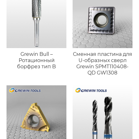
соединений
Grewin Bull –
Сменная пластина для
Ротационный
U-образных сверл
борфрез тип B
Grewin SPMT110408-
QD GW1308