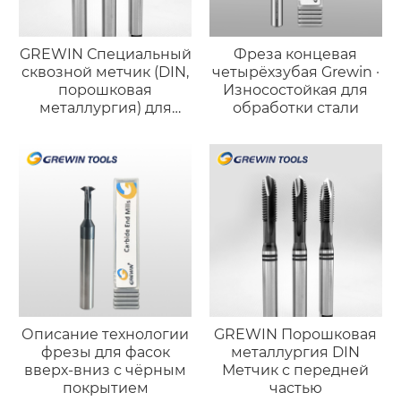
GREWIN Специальный
Фреза концевая
сквозной метчик (DIN,
четырёхзубая Grewin ·
порошковая
Износостойкая для
металлургия) для
обработки стали
высокотвёрдой
нержавеющей стали
Описание технологии
GREWIN Порошковая
фрезы для фасок
металлургия DIN
вверх-вниз с чёрным
Метчик с передней
покрытием
частью