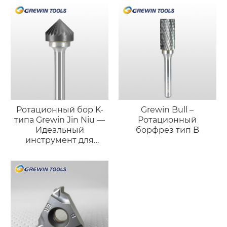
Ротационный бор K-
Grewin Bull –
типа Grewin Jin Niu —
Ротационный
Идеальный
борфрез тип B
инструмент для
точной фаски и
доводки поверхности