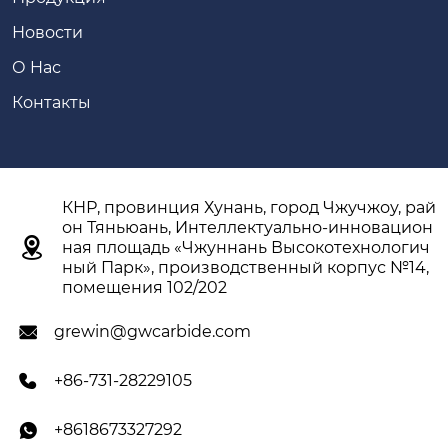
Новости
О Hас
Контакты
КНР, провинция Хунань, город Чжучжоу, рай
он Тяньюань, Интеллектуально-инновацион

ная площадь «Чжуннань Высокотехнологич
ный Парк», производственный корпус №14,
помещения 102/202
grewin@gwcarbide.com

+86-731-28229105

+8618673327292
