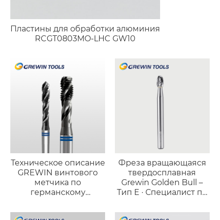
Пластины для обработки алюминия
RCGT0803MO-LHC GW10
Техническое описание
Фреза вращающаяся
GREWIN винтового
твердосплавная
метчика по
Grewin Golden Bull –
германскому
Тип E · Специалист по
стандарту
обработке
(порошковая
криволинейных