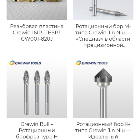
Резьбовая пластина
Ротационный бор M-
Grewin 16IR-11BSPT
типа Grewin Jin Niu —
GW001-820J
«Спецназ» в области
прецизионной
обработки
Grewin Bull –
Ротационный бор K-
Ротационный
типа Grewin Jin Niu —
борфрез Type H
Идеальный