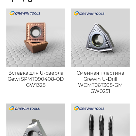
Вставка для U-сверла
Сменная пластина
Gewi SPMT090408-QD
Grewin U-Drill
GW1328
WCMT06T308-GM
GW0251