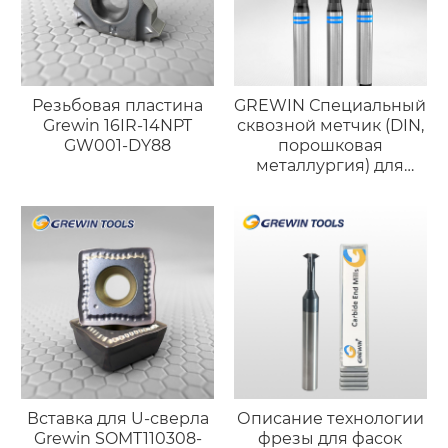
Резьбовая пластина
GREWIN Специальный
Grewin 16IR-14NPT
сквозной метчик (DIN,
GW001-DY88
порошковая
металлургия) для
высокотвёрдой
нержавеющей стали
Вставка для U-сверла
Описание технологии
Grewin SOMT110308-
фрезы для фасок