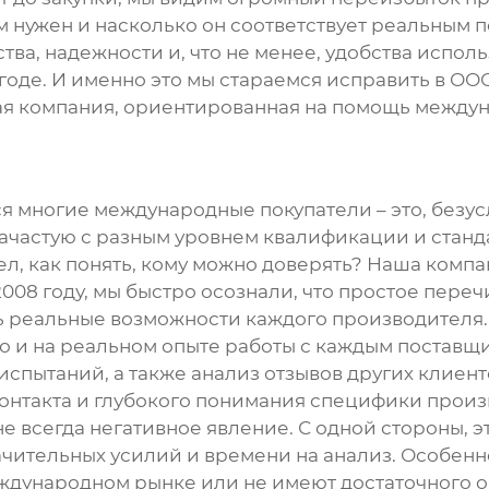
 нужен и насколько он соответствует реальным п
ства, надежности и, что не менее, удобства исполь
годе. И именно это мы стараемся исправить в О
ая компания, ориентированная на помощь между
я многие международные покупатели – это, безу
ачастую с разным уровнем квалификации и станда
вел, как понять, кому можно доверять? Наша компа
008 году, мы быстро осознали, что простое переч
ь реальные возможности каждого производителя.
но и на реальном опыте работы с каждым поставщ
спытаний, а также анализ отзывов других клиент
онтакта и глубокого понимания специфики произ
не всегда негативное явление. С одной стороны, 
значительных усилий и времени на анализ. Особенн
ждународном рынке или не имеют достаточного оп