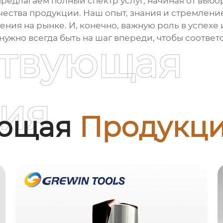
предлагаем полный спектр услуг, начиная от выб
чества продукции. Наш опыт, знания и стремлени
ия на рынке. И, конечно, важную роль в успехе 
ужно всегда быть на шаг впереди, чтобы соотве
ствующая
ия
ующая
Продукц