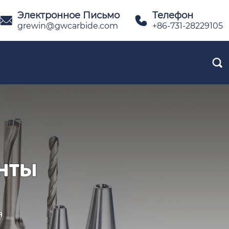
Электронное Письмо
Телефон


grewin@gwcarbide.com
+86-731-28229105
