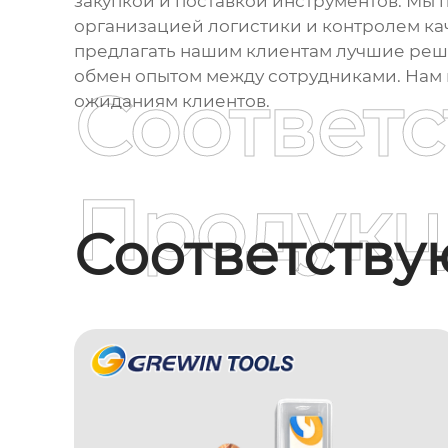
закупкой и поставкой
инструментов
. Мы 
организацией логистики и контролем ка
предлагать нашим клиентам лучшие решен
обмен опытом между сотрудниками. Нам н
Соответ
ожиданиям клиентов.
Продукц
Соответств