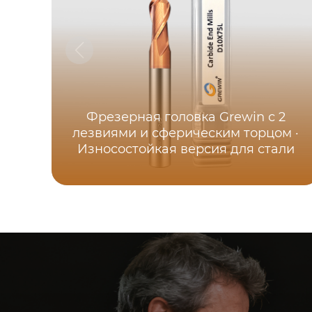
Фрезерная головка Grewin с 2
лезвиями и сферическим торцом ·
Износостойкая версия для стали