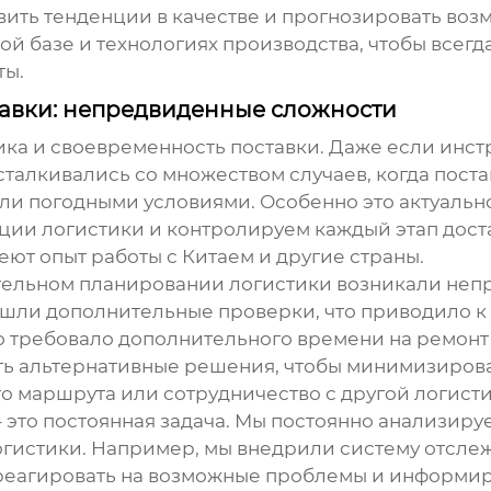
вить тенденции в качестве и прогнозировать воз
й базе и технологиях производства, чтобы всег
ты
.
тавки: непредвиденные сложности
тика и своевременность поставки. Даже если
инст
 сталкивались со множеством случаев, когда пост
и погодными условиями. Особенно это актуальн
ции логистики и контролируем каждый этап дост
ют опыт работы с Китаем и другие страны.
ательном планировании логистики возникали неп
ошли дополнительные проверки, что приводило к 
 требовало дополнительного времени на ремонт и
ть альтернативные решения, чтобы минимизироват
го маршрута или сотрудничество с другой логист
это постоянная задача. Мы постоянно анализируе
логистики. Например, мы внедрили систему отсле
реагировать на возможные проблемы и информиров