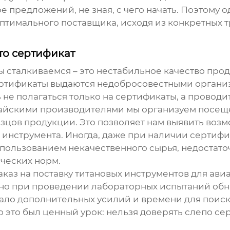
е предложений, не зная, с чего начать. Поэтому 
оптимального поставщика, исходя из конкретных 
то сертификат
ы сталкиваемся – это нестабильное качество про
 сертификаты выдаются недобросовестными орган
е полагаться только на сертификаты, а проводи
тайскими производителями мы организуем посеще
цов продукции. Это позволяет нам выявить воз
о
инструмента
. Иногда, даже при наличии сертифи
использованием некачественного сырья, недоста
ческих норм.
аказ на поставку титановых
инструментов
для ави
 но при проведении лабораторных испытаний обна
вало дополнительных усилий и времени для поиска
о это был ценный урок: нельзя доверять слепо се