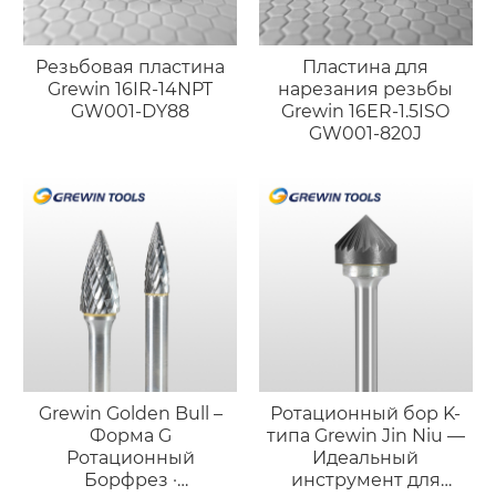
Резьбовая пластина
Пластина для
Grewin 16IR-14NPT
нарезания резьбы
GW001-DY88
Grewin 16ER-1.5ISO
GW001-820J
Grewin Golden Bull –
Ротационный бор K-
Форма G
типа Grewin Jin Niu —
Ротационный
Идеальный
Борфрез ·
инструмент для