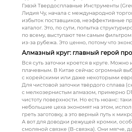
Гэвэй Твердосплавные Инструменты
(Gre
Лидия Чу, начала с международной торго
избыток поставщиков, неэффективные про
каталог. Это, по сути, попытка структур
по всему, выступают тем самым фильтро
из-за рубежа. Это ценно, потому что эко
Алмазный круг: главный герой про
Вся суть заточки кроется в круге. Можно
плачевным. В Китае сейчас огромный вы
с корейскими или даже некоторыми европ
Для чистовой заточки твёрдого сплава (с
с мелкозернистым алмазом, примерно D1
чистоту поверхности. Но есть нюанс: так
небольшие цеха экономят на этом, испол
греть заготовку, а это верный путь к мик
А вот для доводки режущей кромки, особе
смоляной связке (B-связка). Они мягче, 