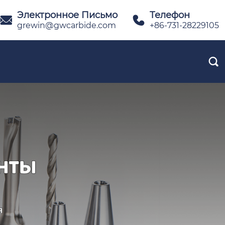
Электронное Письмо
Телефон


grewin@gwcarbide.com
+86-731-28229105
