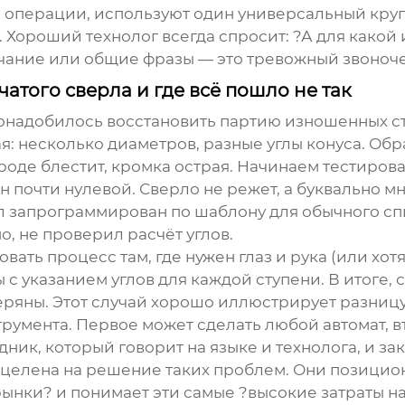
операции, используют один универсальный круг на
 Хороший технолог всегда спросит: ?А для какой
лчание или общие фразы — это тревожный звоноче
чатого сверла и где всё пошло не так
понадобилось восстановить партию изношенных с
: несколько диаметров, разные углы конуса. Обр
де блестит, кромка острая. Начинаем тестироват
н почти нулевой. Сверло не режет, а буквально м
ыл запрограммирован по шаблону для обычного сп
, не проверил расчёт углов.
ать процесс там, где нужен глаз и рука (или хот
 с указанием углов для каждой ступени. В итоге, 
еряны. Этот случай хорошо иллюстрирует разниц
румента. Первое может сделать любой автомат, в
ник, который говорит на языке и технолога, и зак
нацелена на решение таких проблем. Они позицион
рынки? и понимает эти самые ?высокие затраты 