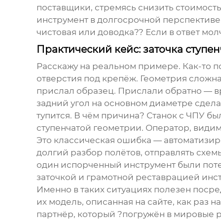
поставщики, стремясь снизить стоимость 
инструмент в долгосрочной перспективе.
чистовая или доводка?? Если в ответ мо
Практический кейс: заточка ступен
Расскажу на реальном примере. Как-то 
отверстия под крепёж. Геометрия сложная
прислал образец. Прислали обратно — вро
задний угол на основном диаметре сдела
тупится. В чём причина? Станок с ЧПУ б
ступенчатой геометрии. Оператор, видимо
Это классическая ошибка — автоматизиров
долгий разбор полётов, отправлять схемы
один испорченный инструмент были пот
заточкой
и грамотной реставрацией инст
Именно в таких ситуациях полезен посред
их модель, описанная на сайте, как раз 
партнёр, который ?погружён в мировые 