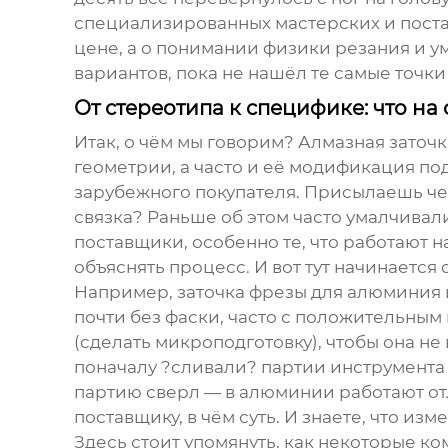
специализированных мастерских и постав
цене, а о понимании физики резания и у
вариантов, пока не нашёл те самые точк
От стереотипа к специфике: что на
Итак, о чём мы говорим?
Алмазная заточк
геометрии, а часто и её модификация по
зарубежного покупателя. Присылаешь чер
связка? Раньше об этом часто умалчивал
поставщики, особенно те, что работают
объяснять процесс. И вот тут начинается
Например, заточка фрезы для алюминия 
почти без фаски, часто с положительным 
(сделать микроподготовку), чтобы она не
поначалу ?сливали? партии инструмента 
партию сверл — в алюминии работают отл
поставщику, в чём суть. И знаете, что изм
Здесь стоит упомянуть, как некоторые к