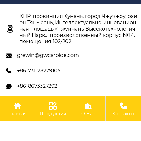
КНР, провинция Хунань, город Чжучжоу, рай
он Тяньюань, Интеллектуально-инновацион

ная площадь «Чжуннань Высокотехнологич
ный Парк», производственный корпус №14,
помещения 102/202
grewin@gwcarbide.com

+86-731-28229105

+8618673327292





Авторское право ©ООО Чжучжоу Гэвэй
Главная
Продукция
О Нас
Контакты
Твердосплавные Инструменты