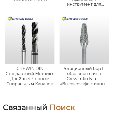
инструмент для
точной фаски и
доводки поверхности
GREWIN DIN
Ротационный бор L-
Стандартный Метчик с
образного типа
Двойным Черным
Grewin Jin Niu —
Спиральным Каналом
«Высокоэффективный
силач»
Связанный
Поиск