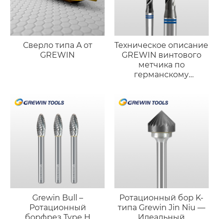
Сверло типа A от
Техническое описание
GREWIN
GREWIN винтового
метчика по
германскому
стандарту
(порошковая
металлургия)
Grewin Bull –
Ротационный бор K-
Ротационный
типа Grewin Jin Niu —
борфрез Type H
Идеальный