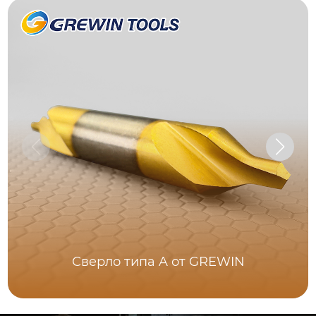
Сверло типа A от GREWIN