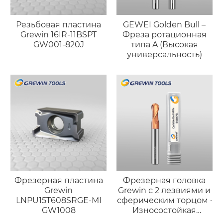
Резьбовая пластина
GEWEI Golden Bull –
Grewin 16IR-11BSPT
Фреза ротационная
GW001-820J
типа A (Высокая
универсальность)
Фрезерная пластина
Фрезерная головка
Grewin
Grewin с 2 лезвиями и
LNPU15T608SRGE-MI
сферическим торцом ·
GW1008
Износостойкая
версия для стали