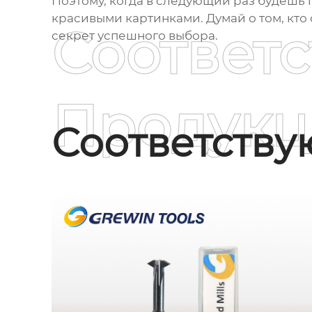
Поэтому, когда в следующий раз будешь 
красивыми картинками. Думай о том, кто 
Соответ
секрет успешного выбора.
Продукц
Соответств