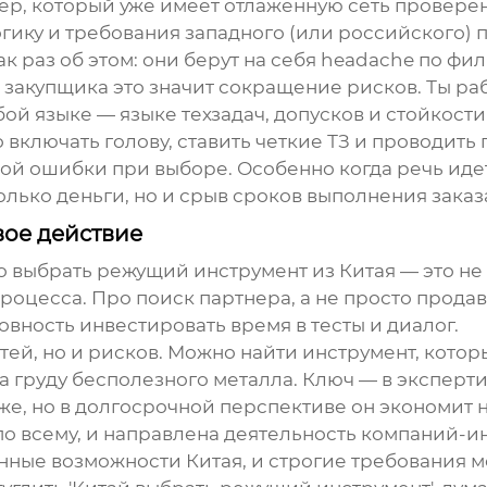
ер, который уже имеет отлаженную сеть провере
огику и требования западного (или российского) 
как раз об этом: они берут на себя headache по 
 закупщика это значит сокращение рисков. Ты раб
бой языке — языке техзадач, допусков и стойкости
о включать голову, ставить четкие ТЗ и проводит
ой ошибки при выборе. Особенно когда речь иде
олько деньги, но и срыв сроков выполнения заказ
вое действие
то
выбрать режущий инструмент
из Китая — это не
 процесса. Про поиск партнера, а не просто прод
товность инвестировать время в тесты и диалог.
ей, но и рисков. Можно найти инструмент, котор
а груду бесполезного металла. Ключ — в эксперти
же, но в долгосрочной перспективе он экономит 
 по всему, и направлена деятельность компаний-
нные возможности Китая, и строгие требования 