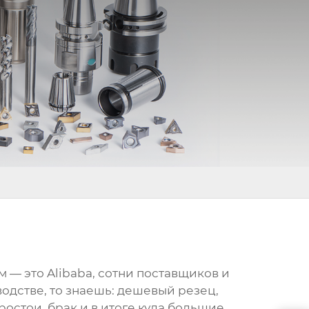
 — это Alibaba, сотни поставщиков и
водстве, то знаешь: дешевый резец,
остои, брак и в итоге куда большие