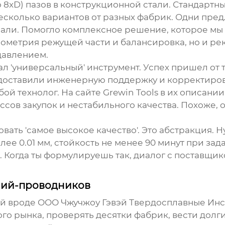
о 8xD) пазов в конструкционной стали. Стандарт
есколько вариантов от разных фабрик. Одни пре
рали. Помогло комплексное решение, которое мы в
геометрия режущей части и балансировка, но и 
 давлением.
ал 'универсальный' инструмент. Успех пришел от т
едоставили инженерную поддержку и корректирова
ой технолог. На сайте Grewin Tools в их описании
в закупок и нестабильного качества. Похоже, о
бовать 'самое высокое качество'. Это абстракция.
лее 0.01 мм, стойкость не менее 90 минут при з
. Когда ты формулируешь так, диалог с поставщ
ний-проводников
ий вроде
ООО Чжучжоу Гэвэй Твердосплавные Ин
ого рынка, проверять десятки фабрик, вести долг