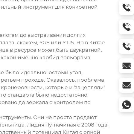
вильный инструмент
для конкретной
аталогам до выстраивания долгих
ава, скажем, YG8 или YT15. Но в Китае
ица в ресурсе может быть двукратной.
и: какой именно карбид вольфрама
е было идеально: острый угол,
третьем проходе. Оказалось, проблема
икронеровности, которые и 'зацепляли'
ого стандарта было недостаточно.
ровано до зеркала с контролем по
нструменты
. Они не просто продают
ельница, Лидия Чу, начиная с 2008 года,
одственный потенциал Китая с одной