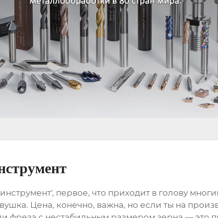
нструмент
струмент', первое, что приходит в голову многим
вушка. Цена, конечно, важна, но если ты на произ
ли фреза с нестабильным размером зерна — это пр