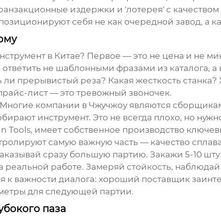
ранзакционные издержки и 'лотерея' с качеством 
и позиционируют себя не как очередной завод, а ка
рму
инструмент в Китае? Первое — это не цена и не м
ответить не шаблонными фразами из каталога, а
ь ли прерывистый реза? Какая жесткость станка?
 прайс-лист — это тревожный звоночек.
Многие компании в Чжучжоу являются сборщикам
бирают инструмент. Это не всегда плохо, но нужно
win Tools, имеет собственное производство ключе
нтролируют самую важную часть — качество сплав
аказывай сразу большую партию. Закажи 5-10 штук 
на реальной работе. Замеряй стойкость, наблюдай
я к важности диалога: хороший поставщик заинтер
аметры для следующей партии.
убокого паза