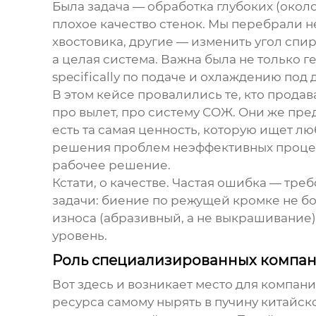
Была задача — обработка глубоких (окол
плохое качество стенок. Мы перебрали н
хвостовика, другие — изменить угол спи
а целая система. Важна была не только 
specifically по подаче и охлаждению под
В этом кейсе провалились те, кто продав
про вылет, про систему СОЖ. Они же пр
есть та самая ценность, которую ищет люб
решения проблем неэффективных процессо
рабочее решение.
Кстати, о качестве. Частая ошибка — тре
задачи: биение по режущей кромке не бо
износа (абразивный, а не выкрашивание)
уровень.
Роль специализированных компа
Вот здесь и возникает место для компан
ресурса самому нырять в пучину китайск