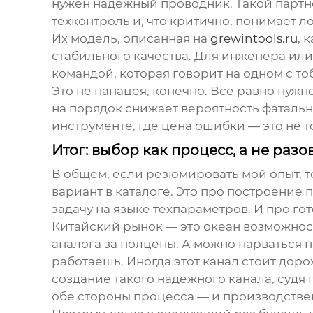
нужен надежный проводник. Такой партн
техконтроль и, что критично, понимает л
Их модель, описанная на
grewintools.ru
, 
стабильного качества. Для инженера или
командой, которая говорит на одном с то
Это не панацея, конечно. Все равно нужн
на порядок снижает вероятность фатальн
инструменте, где цена ошибки — это не т
Итог: выбор как процесс, а не разо
В общем, если резюмировать мой опыт, 
вариант в каталоге. Это про построение
задачу на языке техпараметров. И про го
Китайский рынок — это океан возможност
аналога за полцены. А можно нарваться н
работаешь. Иногда этот канал стоит доро
создание такого надежного канала, судя
обе стороны процесса — и производстве