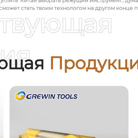
гуглить 'Китай выбрать режущий инструмент', дум
сможет стать твоим технологом на другом конце пр
ствующая
ия
ующая
Продукц