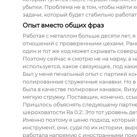
убытки. Проблема не в том, чтобы найти х
задачи, который будет стабильно работат
Опыт вместо общих фраз
Работая с металлом больше десяти лет, я 
отношений с проверенными цехами. Раньше
один и тот же код может скрывать совер
Поэтому сейчас я смотрю не на марку, а
используется, какое связующее, под как
Был у меня печальный опыт с партией ко
полированные стружечные канавки. Но в 
была в качестве полировки канавок. Виз
мягкую стружку. Поставщик, конечно, ссы
Пришлось объяснять следующему партнеру
шероховатости Ra 0.2'. Это тот уровень д
Именно поэтому я ценю подход, который 
инструмент, они, судя по их истории, вы
работала напрямую с иностранными поку