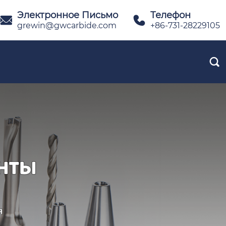
Электронное Письмо
Телефон


grewin@gwcarbide.com
+86-731-28229105
