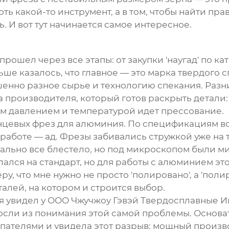
оть какой-то инструмент, а в том, чтобы найти
пра
ь. И вот тут начинается самое интересное.
прошел через все этапы: от закупки 'наугад' по к
 казалось, что главное — это марка твердого спл
шенно разное сырье и технологию спекания. Разн
 на производителя, который готов раскрыть детал
им давлением и температурой идет прессование.
нцевых фрез для алюминия. По спецификациям вс
работе — ад. Фрезы забивались стружкой уже на 
уально все блестело, но под микроскопом были м
лался на стандарт, но для работы с алюминием эт
, что мне нужно не просто 'полировано', а 'поли
еталей, на котором и строится выбор.
я увидел у
ООО Чжучжоу Гэвэй Твердосплавные И
росли из понимания этой самой проблемы. Основат
пателями и увидела этот разрыв: мощный произв