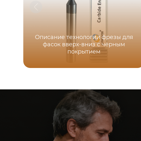
Описание технологии фрезы для
фасок вверх-вниз с чёрным
покрытием