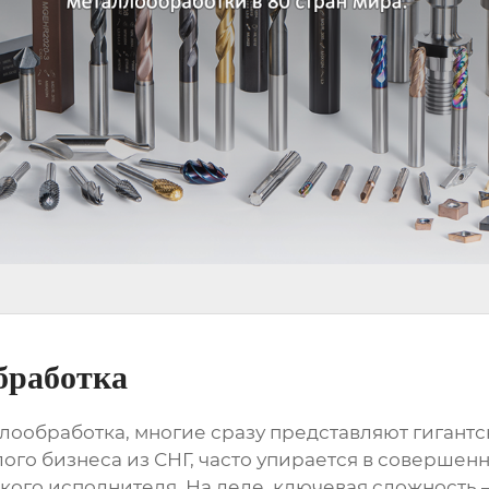
бработка
ллообработка
, многие сразу представляют гигантс
лого бизнеса из СНГ, часто упирается в соверше
ского исполнителя. На деле, ключевая сложность —