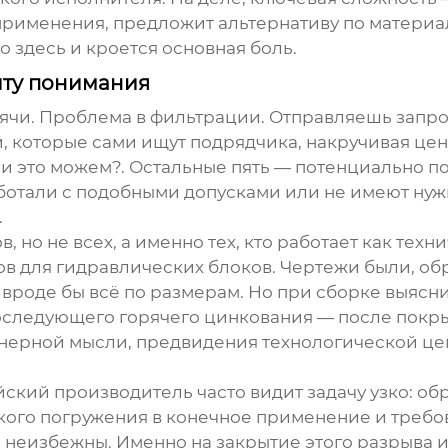
 применения, предложит альтернативу по материал
о здесь и кроется основная боль.
иту понимания
ысячи. Проблема в фильтрации. Отправляешь запр
, которые сами ищут подрядчика, накручивая цену
?и это можем?. Остальные пять — потенциально п
работали с подобными допусками или не имеют н
.
 но не всех, а именно тех, кто работает как техн
ов для гидравлических блоков. Чертежи были, об
 вроде бы всё по размерам. Но при сборке выясни
оследующего горячего цинкования — после покры
енерной мысли, предвидения технологической це
кий производитель часто видит задачу узко: обр
окого погружения в конечное применение и треб
 неизбежны. Именно на закрытие этого разрыва 