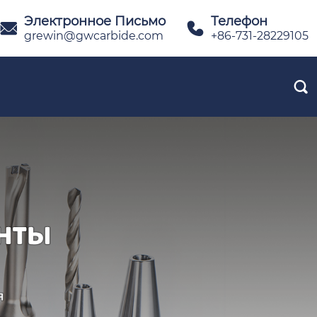
Электронное Письмо
Телефон


grewin@gwcarbide.com
+86-731-28229105
