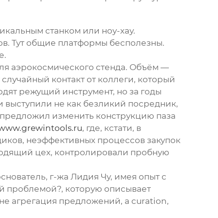
никальным станком или ноу-хау.
в. Тут общие платформы бесполезны.
е.
для аэрокосмического стенда. Объём —
 случайный контакт от коллеги, который
одят режущий инструмент, но за годы
 выступили не как безликий посредник,
х, предложил изменить конструкцию паза
/www.grewintools.ru
, где, кстати, в
щиков, неэффективных процессов закупок
дходящий цех, контролировали пробную
снователь, г-жа Лидия Чу, имея опыт с
вой проблемой?, которую описывает
не агрегация предложений, а curation,