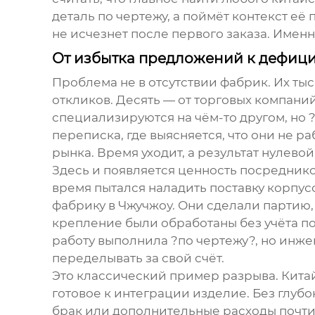
деталь по чертежу, а поймёт контекст её
не исчезнет после первого заказа. Именн
От избытка предложений к дефиц
Проблема не в отсутствии фабрик. Их т
откликов. Десять — от торговых компаний
специализируются на чём-то другом, но 
переписка, где выясняется, что они не 
рынка. Время уходит, а результат нулевой
Здесь и появляется ценность посредников,
время пытался наладить поставку корпус
фабрику в Чжучжоу. Они сделали партию,
крепление были обработаны без учёта п
работу выполнила ?по чертежу?, но инж
переделывать за свой счёт.
Это классический пример разрыва. Китайс
готовое к интеграции изделие. Без глуб
брак или дополнительные расходы почти