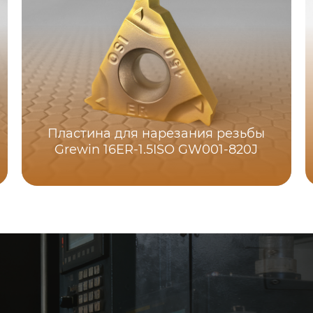
Пластина для нарезания резьбы
Grewin 16ER-1.5ISO GW001-820J