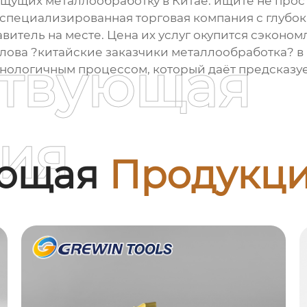
ищущих металлообработку в Китае: ищите не прост
специализированная торговая компания с глубок
витель на месте. Цена их услуг окупится сэконо
лова ?китайские заказчики металлообработка? в
ствующая
хнологичным процессом, который даёт предсказуе
ия
ующая
Продукц