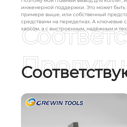
Поэтому мой главный вывод для коллег, 
инженерной поддержки. Это может быть 
примере выше, или собственный предста
средствами на переделках. А ключевые с
Соответ
хаосом, а с выстроенным, надёжным и те
Продукц
Соответств