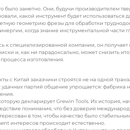
 это было заметно. Они, будучи производителем т
овали, какой инструмент будет использоваться д
етную геометрию фрезы для обработки труднодост
инергии, когда знание инструментальной части г
аясь к специализированной компании, он получает
иски и, как ни парадоксально, может снизить ит
 процесса изготовления.
кты с
Китай заказчики
строятся не на одной тран
 удачных партий общение упрощается: фабрика н
ения.
торую декларирует Grewin Tools. Их история, нача
ледствие понимания, что без доверия междунаро
тересован в том, чтобы качество было стабильным 
ment интересов происходит естественно.