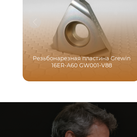
Резьбонарезная пластина Grewin
16ER-A60 GW001-V88