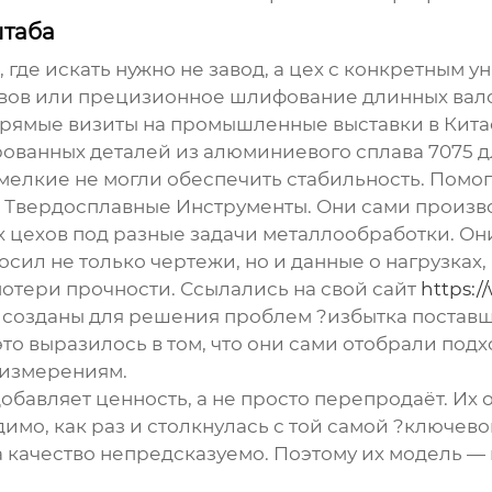
штаба
 где искать нужно не завод, а цех с конкретным у
вов или прецизионное шлифование длинных вало
прямые визиты на промышленные выставки в Кита
рованных деталей из алюминиевого сплава 7075 
мелкие не могли обеспечить стабильность. Помог
 Твердосплавные Инструменты
. Они сами произв
 цехов под разные задачи металлообработки. Они
росил не только чертежи, но и данные о нагрузка
отери прочности. Ссылались на свой сайт
https:/
и созданы для решения проблем ?избытка постав
 это выразилось в том, что они сами отобрали по
 измерениям.
обавляет ценность, а не просто перепродаёт. Их о
димо, как раз и столкнулась с той самой ?ключе
 качество непредсказуемо. Поэтому их модель — 