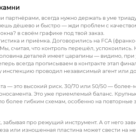
 камни
и партнёрами, всегда нужно держать в уме триаду:
очешь дёшево и быстро — жди проблем с качество
?окна? в своём графике под твой заказ.
истика и приёмка. Договорились на FCA (франко-
 Мы, считая, что контроль перешёл, успокоились.
оловина деталей имеет царапины — видимо, при у
еперь всегда прописываем в контракте этап фина
ту инспекцию проводил независимый агент или до
та — это высокий риск. 30/70 или 50/50 — более
коносамента. Это уже приемлемый баланс. Крупн
по более гибким схемам, особенно на повторные з
, забывая про режущий инструмент. А от него зави
еза или изношенная пластина может свести на н