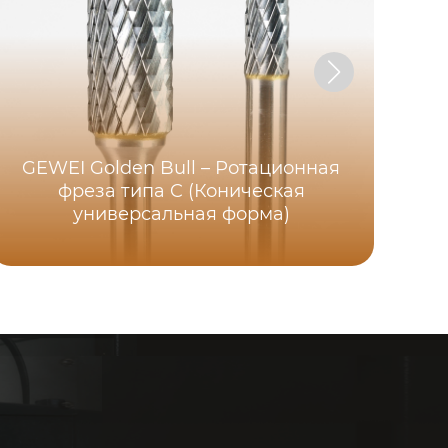
GEWEI Golden Bull – Ротационная
фреза типа C (Коническая
универсальная форма)