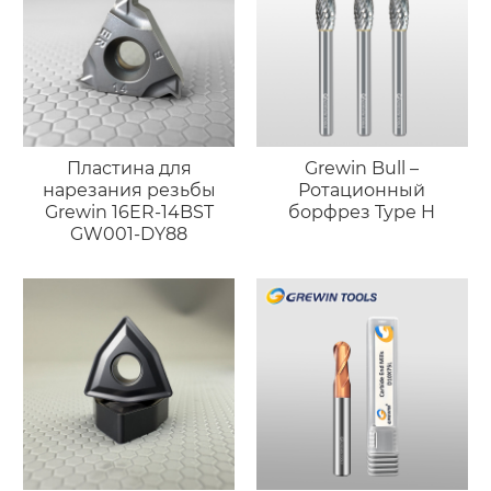
Пластина для
Grewin Bull –
нарезания резьбы
Ротационный
Grewin 16ER-14BST
борфрез Type H
GW001-DY88