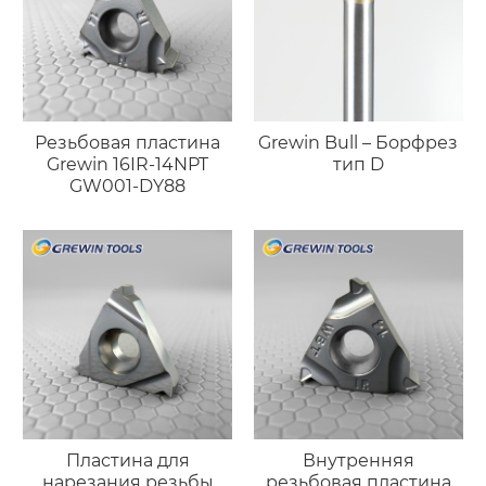
Резьбовая пластина
Grewin Bull – Борфрез
Grewin 16IR-14NPT
тип D
GW001-DY88
Пластина для
Внутренняя
нарезания резьбы
резьбовая пластина