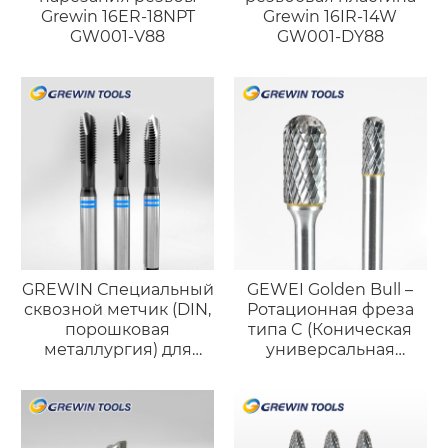
Grewin 16ER-18NPT
Grewin 16IR-14W
GW001-V88
GW001-DY88
GREWIN Специальный
GEWEI Golden Bull –
сквозной метчик (DIN,
Ротационная фреза
порошковая
типа C (Коническая
металлургия) для
универсальная
высокотвёрдой
форма)
нержавеющей стали