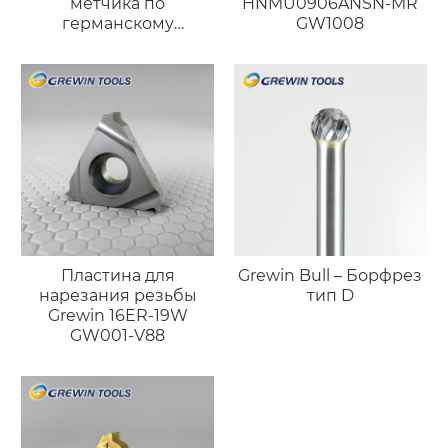
метчика по
HNMU0906ANSN-MR
германскому
GW1008
стандарту
(порошковая
металлургия)
Пластина для
Grewin Bull – Борфрез
нарезания резьбы
тип D
Grewin 16ER-19W
GW001-V88