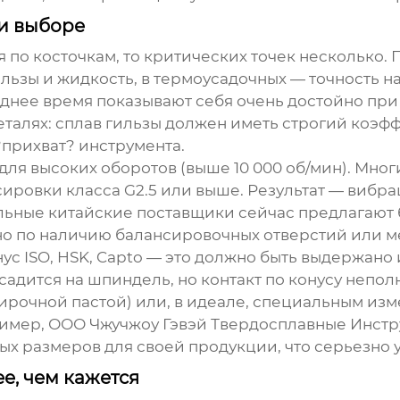
ри выборе
я
по косточкам, то критических точек несколько.
ильзы и жидкость, в термоусадочных — точность н
еднее время показывают себя очень достойно при
деталях: сплав гильзы должен иметь строгий коэ
прихват? инструмента.
для высоких оборотов (выше 10 000 об/мин). Мно
ировки класса G2.5 или выше. Результат — вибр
льные китайские поставщики сейчас предлагают 
но по наличию балансировочных отверстий или ме
нус ISO, HSK, Capto — это должно быть выдержан
адится на шпиндель, но контакт по конусу неполны
тирочной пастой) или, в идеале, специальным и
ример,
ООО Чжучжоу Гэвэй Твердосплавные Инст
х размеров для своей продукции, что серьезно 
е, чем кажется