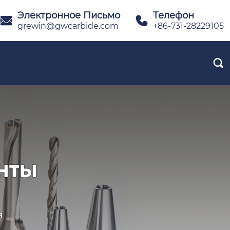
Электронное Письмо
Телефон


grewin@gwcarbide.com
+86-731-28229105
