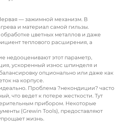
 Первая — зажимной механизм. В
агрева и материал самой гильзы.
 обработке цветных металлов и даже
ффициент теплового расширения, а
гие недооценивают этот параметр,
ация, ускоренный износ шпинделя и
балансировку опционально или даже как
ток на корпусе.
о идеально. Проблема ?некондиции? часто
й, что ведет к потере жесткости. Тут
змерительным прибором. Некоторые
рументы
(Grewin Tools), предоставляют
упрощает жизнь.