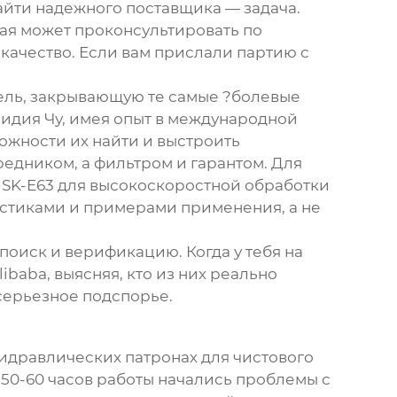
айти надежного поставщика — задача.
рая может проконсультировать по
 качество. Если вам прислали партию с
дель, закрывающую те самые ?болевые
Лидия Чу, имея опыт в международной
сложности их найти и выстроить
редником, а фильтром и гарантом. Для
 HSK-E63 для высокоскоростной обработки
ристиками и примерами применения, а не
поиск и верификацию. Когда у тебя на
baba, выясняя, кто из них реально
серьезное подспорье.
гидравлических патронах для чистового
 50-60 часов работы начались проблемы с