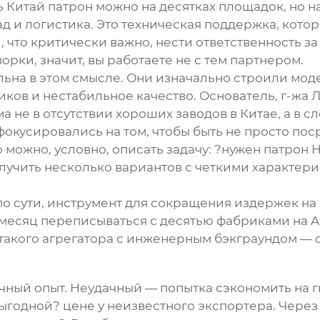
ь
Китай патрон
можно на десятках площадок, но н
д и логистика. Это техническая поддержка, кото
 что критически важно, нести ответственность за
орки, значит, вы работаете не с тем партнером.
льна в этом смысле. Они изначально строили мо
ков и нестабильное качество. Основатель, г-жа 
ма не в отсутствии хороших заводов в Китае, а в 
фокусировались на том, чтобы быть не просто пос
о можно, условно, описать задачу: ?нужен патрон
получить несколько вариантов с четкими характе
по сути, инструмент для сокращения издержек на 
месяц переписываться с десятью фабриками на Ali
 такого агрегатора с инженерным бэкграундом — 
чный опыт. Неудачный — попытка сэкономить на 
годной? цене у неизвестного экспортера. Через