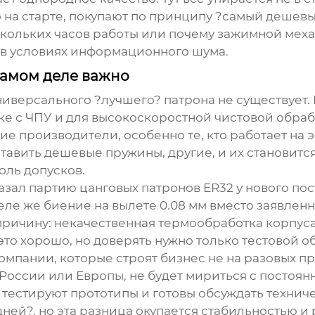
на старте, покупают по принципу ?самый дешевый
кольких часов работы или почему зажимной механ
 в условиях информационного шума.
 самом деле важно
ниверсального ?лучшего? патрона не существует. 
е с ЧПУ и для высокоскоростной чистовой обра
ие производители, особенно те, кто работает на 
тавить дешевые пружины, другие, и их становитс
оль допусков.
азал партию цанговых патронов ER32 у нового по
еле же биение на вылете 0.08 мм вместо заявленны
причину: некачественная термообработка корпуса 
 это хорошо, но доверять нужно только тестовой 
омпании, которые строят бизнес не на разовых пр
России или Европы, не будет мириться с постоян
тестируют прототипы и готовы обсуждать технич
ней?, но эта разница окупается стабильностью и 