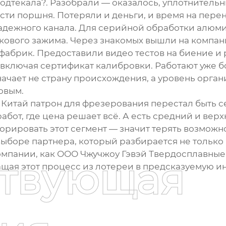
одтекала?. Разобрали — оказалось, уплотнительн
ти поршня. Потеряли и деньги, и время на перен
 надежного канала. Для серийной обработки алю
кового зажима. Через знакомых вышли на компани
й фабрик. Предоставили видео тестов на биение 
 включая сертификат калибровки. Работают уже б
означает не страну происхождения, а уровень орга
овым.
к
Китай патрон для фрезерования
перестал быть с
бот, где цена решает всё. А есть средний и верх
гнорировать этот сегмент — значит терять возмож
боре партнера, который разбирается не только в 
омпании, как
ООО Чжучжоу Гэвэй Твердосплавные
ствующая
вращая этот процесс из лотереи в предсказуемую 