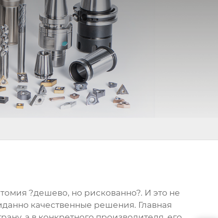
отомия ?дешево, но рискованно?. И это не
жиданно качественные решения. Главная
трану, а в конкретного производителя, его