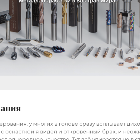
вания
зерования
, у многих в голове сразу всплывает дих
с оснасткой я видел и откровенный брак, и нео
т однородное качество. Тут всё упирается не в с