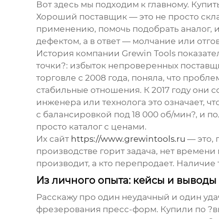
Вот здесь мы подходим к главному. Купит
Хороший поставщик — это не просто скла
применению, помочь подобрать аналог, и,
дефектом, а в ответ — молчание или отгов
История компании
Grewin Tools
показате
точки?: избыток непроверенных поставщи
торговле с 2008 года, поняла, что пробле
стабильные отношения. К 2017 году они с
инженера или технолога это означает, чт
с балансировкой под 18 000 об/мин?, и 
просто каталог с ценами.
Их сайт
https://www.grewintools.ru
— это, 
производстве горит задача, нет времени 
производит, а кто перепродает. Наличие
Из личного опыта: кейсы и выводы
Расскажу про один неудачный и один уда
фрезерования пресс-форм. Купили по ?вы