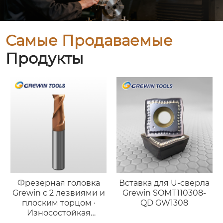
Самые Продаваемые
Продукты
Фрезерная головка
Вставка для U-сверла
Grewin с 2 лезвиями и
Grewin SOMT110308-
плоским торцом ·
QD GW1308
Износостойкая
версия для стали