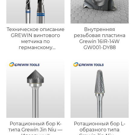
Техническое описание
Внутренняя
GREWIN винтового
резьбовая пластина
метчика по
Grewin 16IR-14W
германскому
GW001-DY88
стандарту
(порошковая
металлургия)
Ротационный бор K-
Ротационный бор L-
типа Grewin Jin Niu —
образного типа