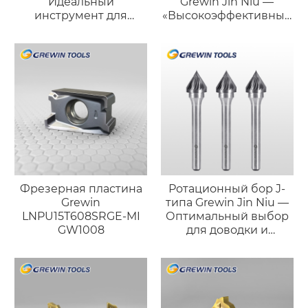
Идеальный
Grewin Jin Niu —
инструмент для
«Высокоэффективный
точной фаски и
силач»
доводки поверхности
Фрезерная пластина
Ротационный бор J-
Grewin
типа Grewin Jin Niu —
LNPU15T608SRGE-MI
Оптимальный выбор
GW1008
для доводки и
полировки