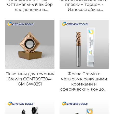
Оптимальный выбор
плоским торцом ·
для доводки и
Износостойкая
полировки
версия для стали
Пластины для точения
Фреза Grewin с
Grewin CCMT09T304-
четырьмя режущими
GM GW8251
кромками и
сферическим концом,
бронзового цвета
(износостойкая
версия)