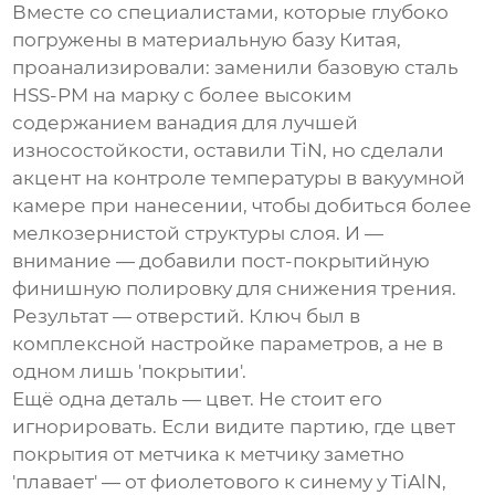
Вместе со специалистами, которые глубоко
погружены в материальную базу Китая,
проанализировали: заменили базовую сталь
HSS-PM на марку с более высоким
содержанием ванадия для лучшей
износостойкости, оставили TiN, но сделали
акцент на контроле температуры в вакуумной
камере при нанесении, чтобы добиться более
мелкозернистой структуры слоя. И —
внимание — добавили пост-покрытийную
финишную полировку для снижения трения.
Результат — отверстий. Ключ был в
комплексной настройке параметров, а не в
одном лишь 'покрытии'.
Ещё одна деталь — цвет. Не стоит его
игнорировать. Если видите партию, где цвет
покрытия от метчика к метчику заметно
'плавает' — от фиолетового к синему у TiAlN,