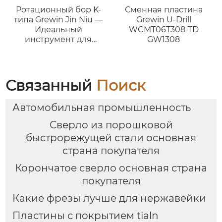
Ротационный бор K-
Сменная пластина
типа Grewin Jin Niu —
Grewin U-Drill
Идеальный
WCMT06T308-TD
инструмент для
GW1308
точной фаски и
доводки поверхности
Связанный
Поиск
Автомобильная промышленность
Сверло из порошковой
быстрорежущей стали основная
страна покупателя
Корончатое сверло основная страна
покупателя
Какие фрезы лучше для нержавейки
Пластины с покрытием tialn