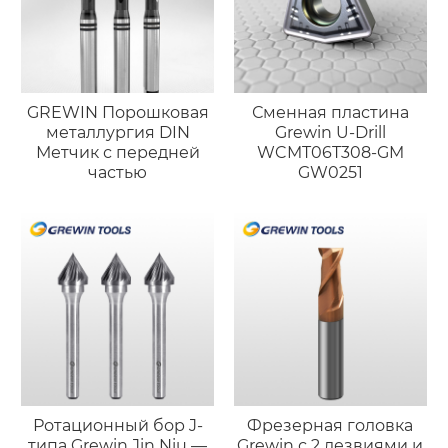
GREWIN Порошковая
Сменная пластина
металлургия DIN
Grewin U-Drill
Метчик с передней
WCMT06T308-GM
частью
GW0251
Ротационный бор J-
Фрезерная головка
типа Grewin Jin Niu —
Grewin с 2 лезвиями и