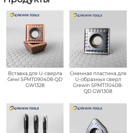
Вставка для U-сверла
Сменная пластина для
Gewi SPMT090408-QD
U-образных сверл
GW1328
Grewin SPMT110408-
QD GW1308