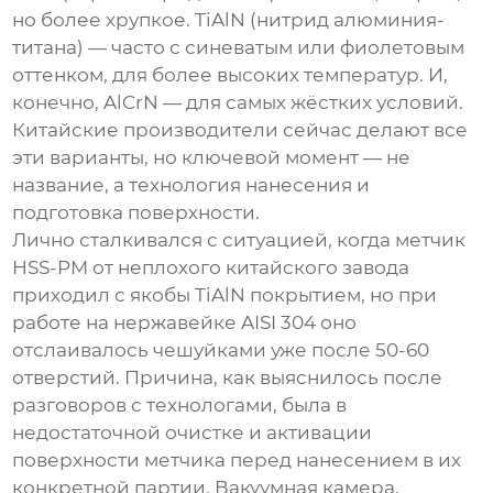
но более хрупкое. TiAlN (нитрид алюминия-
титана) — часто с синеватым или фиолетовым
оттенком, для более высоких температур. И,
конечно, AlCrN — для самых жёстких условий.
Китайские производители сейчас делают все
эти варианты, но ключевой момент — не
название, а технология нанесения и
подготовка поверхности.
Лично сталкивался с ситуацией, когда метчик
HSS-PM от неплохого китайского завода
приходил с якобы TiAlN покрытием, но при
работе на нержавейке AISI 304 оно
отслаивалось чешуйками уже после 50-60
отверстий. Причина, как выяснилось после
разговоров с технологами, была в
недостаточной очистке и активации
поверхности метчика перед нанесением в их
конкретной партии. Вакуумная камера,