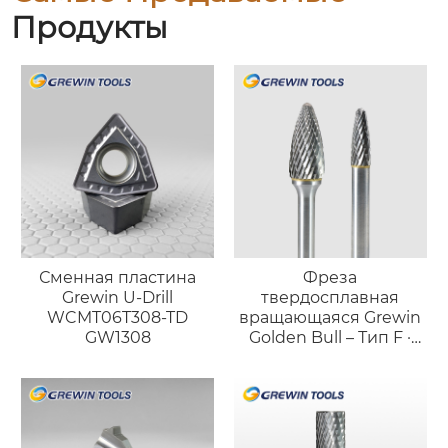
Продукты
Сменная пластина
Фреза
Grewin U-Drill
твердосплавная
WCMT06T308-TD
вращающаяся Grewin
GW1308
Golden Bull – Тип F ·
Профессиональный
инструмент
«факельной» формы