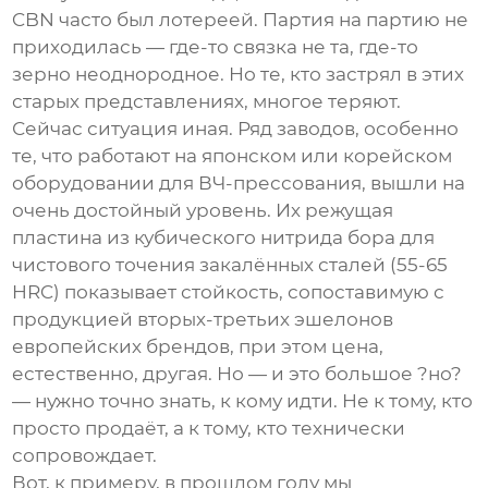
CBN часто был лотереей. Партия на партию не
приходилась — где-то связка не та, где-то
зерно неоднородное. Но те, кто застрял в этих
старых представлениях, многое теряют.
Сейчас ситуация иная. Ряд заводов, особенно
те, что работают на японском или корейском
оборудовании для ВЧ-прессования, вышли на
очень достойный уровень. Их
режущая
пластина из кубического нитрида бора
для
чистового точения закалённых сталей (55-65
HRC) показывает стойкость, сопоставимую с
продукцией вторых-третьих эшелонов
европейских брендов, при этом цена,
естественно, другая. Но — и это большое ?но?
— нужно точно знать, к кому идти. Не к тому, кто
просто продаёт, а к тому, кто технически
сопровождает.
Вот, к примеру, в прошлом году мы