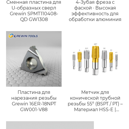
Сменная пластина для
4-Зубая фреза с
U-образных сверл
фаской · Высокая
Grewin SPMT110408-
эффективность для
QD GW1308
обработки алюминия
Пластина для
Метчик для
нарезания резьбы
конической трубной
Grewin 16ER-18NPT
резьбы 55° (BSPT / PT) –
GW001-V88
Материал HSS-E |
Высокоточное
нарезание резьбы для
герметичных