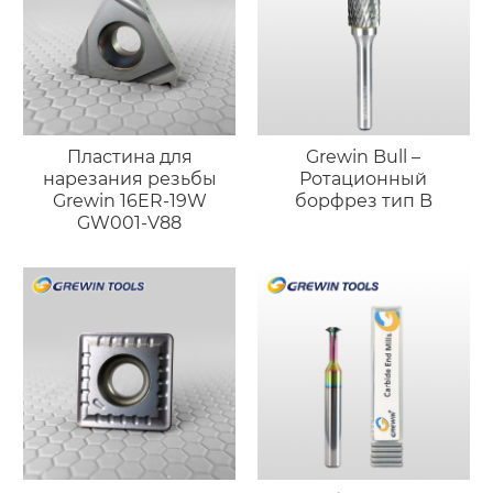
Пластина для
Grewin Bull –
нарезания резьбы
Ротационный
Grewin 16ER-19W
борфрез тип B
GW001-V88