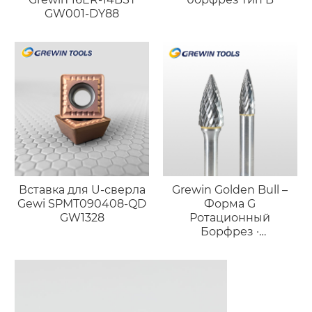
GW001-DY88
Вставка для U-сверла
Grewin Golden Bull –
Gewi SPMT090408-QD
Форма G
GW1328
Ротационный
Борфрез ·
Высокоточный
Длинный Конический
Инструмент