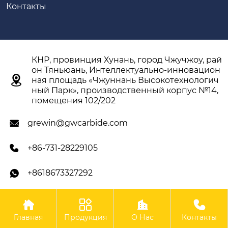
Контакты
КНР, провинция Хунань, город Чжучжоу, рай
он Тяньюань, Интеллектуально-инновацион

ная площадь «Чжуннань Высокотехнологич
ный Парк», производственный корпус №14,
помещения 102/202
grewin@gwcarbide.com

+86-731-28229105

+8618673327292





Авторское право ©ООО Чжучжоу Гэвэй
Главная
Продукция
О Нас
Контакты
Твердосплавные Инструменты