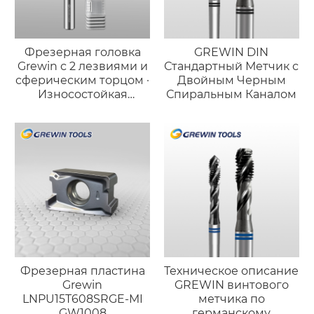
Фрезерная головка
GREWIN DIN
Grewin с 2 лезвиями и
Стандартный Метчик с
сферическим торцом ·
Двойным Черным
Износостойкая
Спиральным Каналом
версия для стали
Фрезерная пластина
Техническое описание
Grewin
GREWIN винтового
LNPU15T608SRGE-MI
метчика по
GW1008
германскому