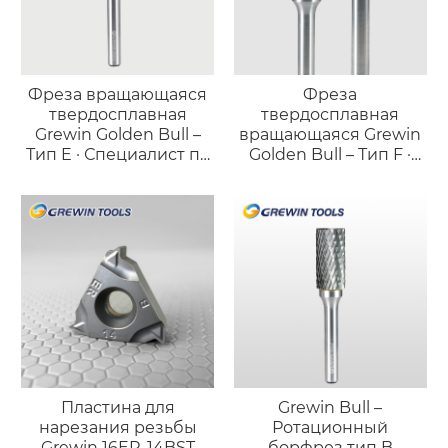
Фреза вращающаяся
Фреза
твердосплавная
твердосплавная
Grewin Golden Bull –
вращающаяся Grewin
Тип E · Специалист по
Golden Bull – Тип F ·
обработке
Профессиональный
криволинейных
инструмент
поверхностей
«факельной» формы
Пластина для
Grewin Bull –
нарезания резьбы
Ротационный
Grewin 16ER-14BST
борфрез тип B