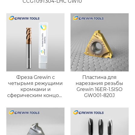
CCGT09T304-LHC GW10
Фреза Grewin с
Пластина для
четырьмя режущими
нарезания резьбы
кромками и
Grewin 16ER-1.5ISO
сферическим концом,
GW001-820J
бронзового цвета
(износостойкая
версия)