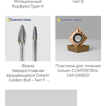
Ротационный
тип D
борфрез Type H
Фреза
Пластины для точения
твердосплавная
Grewin CCMT09T304-
вращающаяся Grewin
GM GW8251
Golden Bull – Тип F ·
Профессиональный
инструмент
«факельной» формы