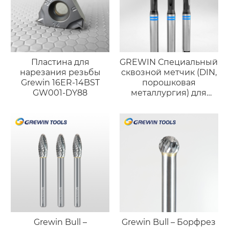
Пластина для
GREWIN Специальный
нарезания резьбы
сквозной метчик (DIN,
Grewin 16ER-14BST
порошковая
GW001-DY88
металлургия) для
высокотвёрдой
нержавеющей стали
Grewin Bull –
Grewin Bull – Борфрез