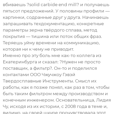
вбиваешь ?solid carbide end mill? и получаешь
пятьсот предложений. У половины профили —
картинки, содранные друг у друга. Начинаешь
запрашивать техдокументацию, конкретные
параметры зерна твёрдого сплава, метод
покрытия — тишина или поток общих фраз.
Теряешь уйму времени на коммуникацию,
которая ни к чему не приводит.
Именно про эту боль мне как-то коллега из
Екатеринбурга и сказал: ?Нужен не просто
поставщик, а фильтр?. Он-то и поделился
контактами
ООО Чжучжоу Гэвэй
Твердосплавные Инструменты
. Смысл их
работы, как я позже понял, как раз в том, чтобы
быть таким фильтром между производством и
конечным инженером. Основательница, Лидия
Чу, исходя из их истории, с 2008 года в теме и,
видимо, на своей шкуре прочувствовала этот