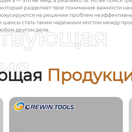
 цанга
— это не миф, а реальность. Но её поиск тр
который разделяет твоё понимание важности каче
 фокусируются на решении проблем неэффективных
се шансы стать таким надёжным мостом между про
ствующая
 любом другом деле.
ия
ующая
Продукц