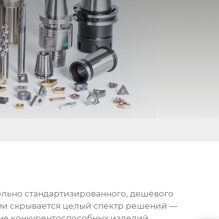
дельно стандартизированного, дешёвого
овами скрывается целый спектр решений —
лне конкурентоспособных изделий,