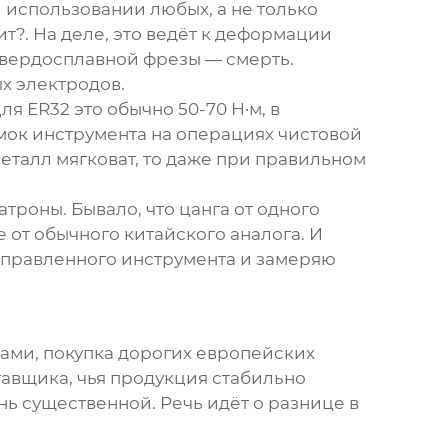
 использовании любых, а не только
т?. На деле, это ведёт к деформации
 твердосплавной фрезы — смерть.
х электродов.
я ER32 это обычно 50-70 Н·м, в
мок инструмента на операциях чистовой
металл мягковат, то даже при правильном
атроны. Бывало, что цанга от одного
 от обычного китайского аналога. И
 оправленного инструмента и замеряю
ками, покупка дорогих европейских
авщика, чья продукция стабильно
нь существенной. Речь идёт о разнице в