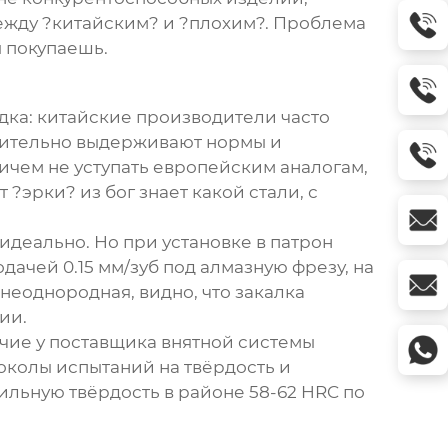
между ?китайским? и ?плохим?. Проблема
ы покупаешь.
оздка: китайские производители часто
твительно выдерживают нормы и
ичем не уступать европейским аналогам,
?эрки? из бог знает какой стали, с
 идеально. Но при установке в патрон
дачей 0.15 мм/зуб под алмазную фрезу, на
неоднородная, видно, что закалка
ии.
чие у поставщика внятной системы
токолы испытаний на твёрдость и
ильную твёрдость в районе 58-62 HRC по