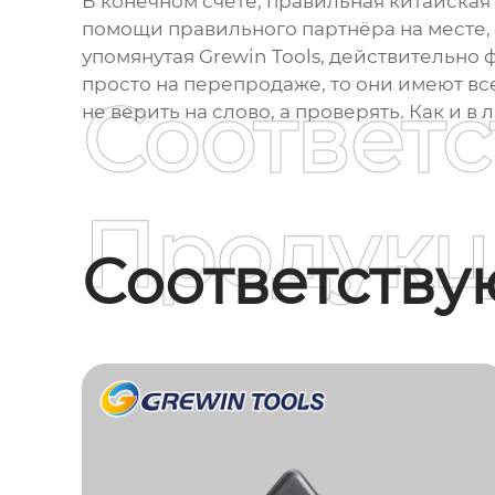
В конечном счёте, правильная
китайская
помощи правильного партнёра на месте, 
упомянутая Grewin Tools, действительно
просто на перепродаже, то они имеют в
Соответ
не верить на слово, а проверять. Как и в
Продукц
Соответств