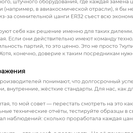
ного, штучного оборудования, где каждая замена 
 (например, в авиакосмической отрасли), я бы не
из-за сомнительной
цанги ER32
съест всю экономи
ют себя как решение именно для таких дилемм. 
ая. Если они действительно имеют команду техно
ильность партий, то это ценно. Это не просто ?ку
 Хотя, конечно, доверие к таким посредникам ну
бражения
роизводителей понимают, что долгосрочный успех 
, внутренние, жёсткие стандарты. Для нас, как д
итая
, то мой совет — перестать смотреть на это ка
ые технические отчёты, тестируйте образцы в сво
ал наблюдений: сколько проработала каждая цанга