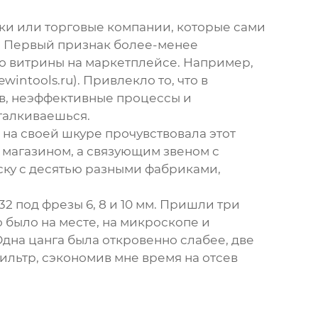
ики или торговые компании, которые сами
е. Первый признак более-менее
то витрины на маркетплейсе. Например,
ewintools.ru). Привлекло то, что в
в, неэффективные процессы и
сталкиваешься.
 на своей шкуре прочувствовала этот
м магазином, а связующим звеном с
иску с десятью разными фабриками,
2 под фрезы 6, 8 и 10 мм. Пришли три
о было на месте, на микроскопе и
Одна цанга была откровенно слабее, две
ильтр, сэкономив мне время на отсев