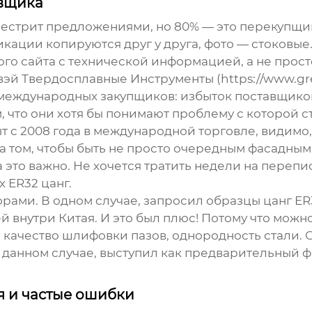
авщика
 пестрит предложениями, но 80% — это перекупщ
фикации копируются друг у друга, фото — стоковы
го сайта с технической информацией, а не прос
вэй Твердосплавные Инструменты
(https://www.gr
 международных закупщиков: избыток поставщико
м, что они хотя бы понимают проблему с которой 
т с 2008 года в международной торговле, видимо,
я на том, чтобы быть не просто очередным фасадны
а это важно. Не хочется тратить недели на переп
их
ER32 цанг
.
ами. В одном случае, запросил образцы цанг ER3
й внутри Китая. И это был плюс! Потому что можн
 качество шлифовки пазов, однородность стали. 
в данном случае, выступил как предварительный ф
 и частые ошибки