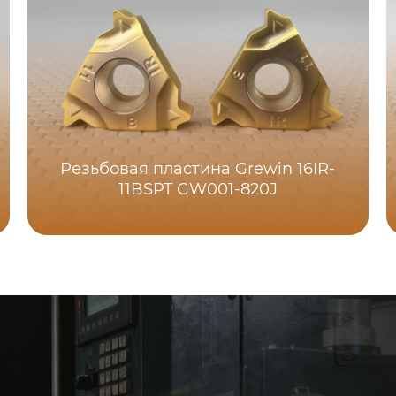
Резьбовая пластина Grewin 16IR-
11BSPT GW001-820J