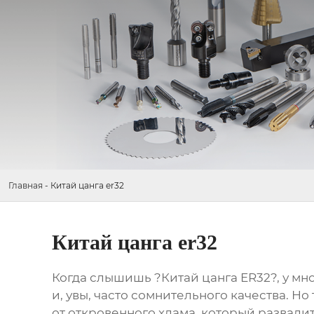
Главная
-
Китай цанга er32
Китай цанга er32
Когда слышишь ?Китай цанга ER32?, у мн
и, увы, часто сомнительного качества. Н
от откровенного хлама, который развали