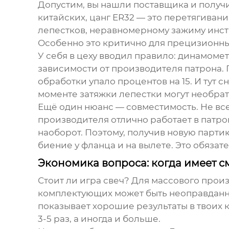
Допустим, вы нашли поставщика и получ
китайских,
цанг ER32
— это перетягивани
лепестков, неравномерному зажиму инстр
Особенно это критично для прецизионны
У себя в цеху вводил правило: динамомет
зависимости от производителя патрона.
обработки упало процентов на 15. И тут 
моменте затяжки лепестки могут необрат
Ещё один нюанс — совместимость. Не вс
производителя отлично работает в патрон
наоборот. Поэтому, получив новую парти
биение у фланца и на вылете. Это обязат
Экономика вопроса: когда имеет с
Стоит ли игра свеч? Для массового произ
комплектующих может быть неоправданно
показывает хорошие результаты в твоих 
3-5 раз, а иногда и больше.