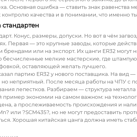
еха. Основная ошибка — ставить знак равенства 
к контролю качества и в понимании, что именно т
а стандартен
дарт. Конус, размеры, допуски. Но вот в чём загв
тях. Первая — это крупные заводы, которые дейс
 брендами или на экспорт. Их
цанги ER32
могут н
о бесчисленные мелкие мастерские, где штампуют 
фовкой, оставляющей желать лучшего.
казал партию ER32 у нового поставщика. На вид —
 но неприятный. После месяца работы на ЧПУ с по
вания лепестков. Разбираем — структура металла 
 пример экономии на самом важном: на технолог
цена, а прослеживаемость происхождения и нали
5Mn? или ?SCM435?, но не могут предоставить про
ться. Хорошая
китайская цанга
должна иметь стаб