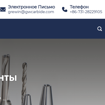
Электронное Письмо
Телефон


grewin@gwcarbide.com
+86-731-28229105
