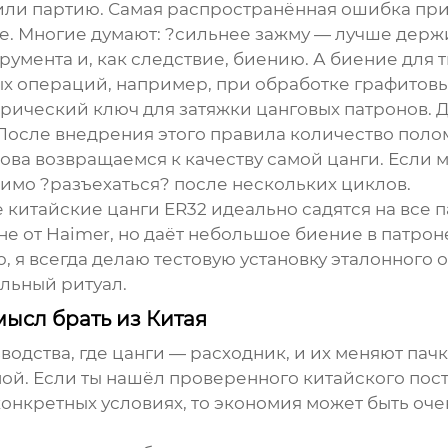
или партию. Самая распространённая ошибка при
е. Многие думают: ?сильнее зажму — лучше держи
умента и, как следствие, биению. А биение для
х операций, например, при обработке графитовы
рический ключ для затяжки цанговых патронов. Дл
 После внедрения этого правила количество поло
снова возвращаемся к качеству самой цанги. Если 
имо ?разъехаться? после нескольких циклов.
е
китайские цанги ER32
идеально садятся на все п
е от Haimer, но даёт небольшое биение в патроне
ю, я всегда делаю тестовую установку эталонного
ельный ритуал.
мысл брать из Китая
водства, где цанги — расходник, и их меняют пач
й. Если ты нашёл проверенного китайского пост
конкретных условиях, то экономия может быть оче