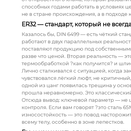
способных годами работать в условиях ц
не в стране происхождения, а в подходе 
ER32 — стандарт, который не всегд
Казалось бы, DIN 6499 — есть чёткий стан
работают в двух параллельных реальнос
поставляют продукцию под собственными
разве что ценой. Вторая реальность — эт
термообработкой ?как получится? и шли
Лично сталкивался с ситуацией, когда за
чувствовался лёгкий люфт, не критичный,
одной из цанг появилась трещина у осно
прошла неравномерно. Это классический
Отсюда вывод: ключевой параметр — не 
контроля. Если вам говорят ?это сталь 6
износостойкость — это повод насторожи
всему телу, особенно в зоне лепестков.