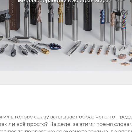
огих в голове сразу всплывает образ чего-то пре
о так ли всё просто? На деле, за этими тремя сл
тся после первого же серьёзного зажима, до впо