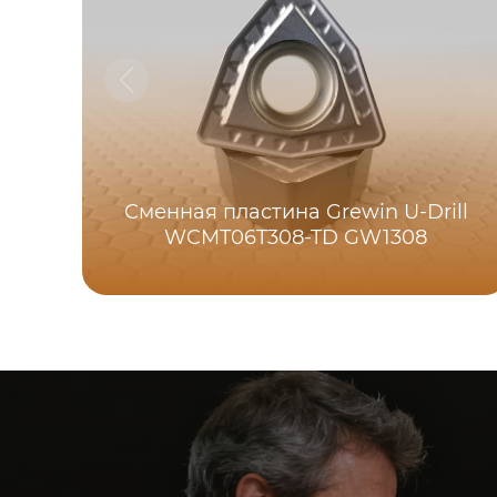
Сменная пластина Grewin U-Drill
WCMT06T308-TD GW1308