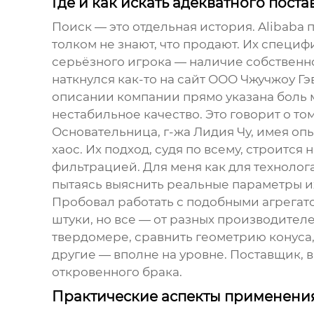
Где и как искать адекватного пост
Поиск — это отдельная история. Alibaba
толком не знают, что продают. Их специ
серьёзного игрока — наличие собственно
наткнулся как-то на сайт
ООО Чжучжоу Гэ
описании компании прямо указана боль
нестабильное качество. Это говорит о то
Основательница, г-жа Лидия Чу, имея опы
хаос. Их подход, судя по всему, строитс
фильтрацией. Для меня как для технолог
пытаясь выяснить реальные параметры 
Пробовал работать с подобными агрегатор
штуки, но все — от разных производителе
твердомере, сравнить геометрию конуса,
другие — вполне на уровне. Поставщик, 
откровенного брака.
Практические аспекты применения