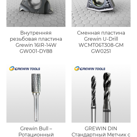
Внутренняя
Сменная пластина
резьбовая пластина
Grewin U-Drill
Grewin 16IR-14W
WCMT06T308-GM
GW001-DY88
GW0251
Grewin Bull –
GREWIN DIN
Ротационный
Стандартный Метчик с