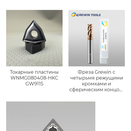
Токарные пластины
Фреза Grewin с
WNMG080408-HKC
четырьмя режущими
GW9115
кромками и
сферическим концом,
бронзового цвета
(износостойкая
версия)