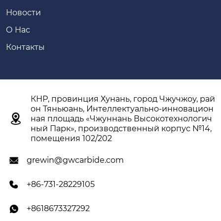
Новости
О Hас
Контакты
КНР, провинция Хунань, город Чжучжоу, рай
он Тяньюань, Интеллектуально-инновацион

ная площадь «Чжуннань Высокотехнологич
ный Парк», производственный корпус №14,
помещения 102/202
grewin@gwcarbide.com

+86-731-28229105

+8618673327292
