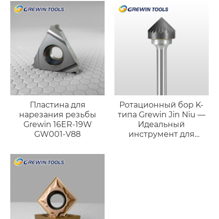
Пластина для
Ротационный бор K-
нарезания резьбы
типа Grewin Jin Niu —
Grewin 16ER-19W
Идеальный
GW001-V88
инструмент для
точной фаски и
доводки поверхности