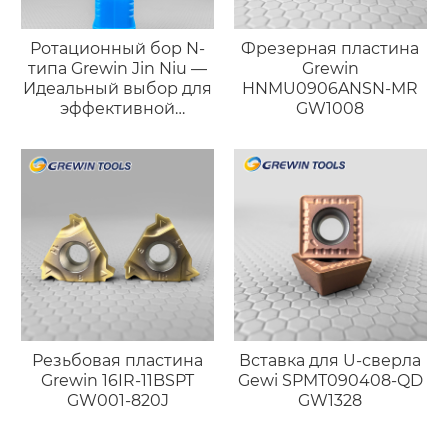
Ротационный бор N-
Фрезерная пластина
типа Grewin Jin Niu —
Grewin
Идеальный выбор для
HNMU0906ANSN-MR
эффективной
GW1008
черновой обработки
Резьбовая пластина
Вставка для U-сверла
Grewin 16IR-11BSPT
Gewi SPMT090408-QD
GW001-820J
GW1328