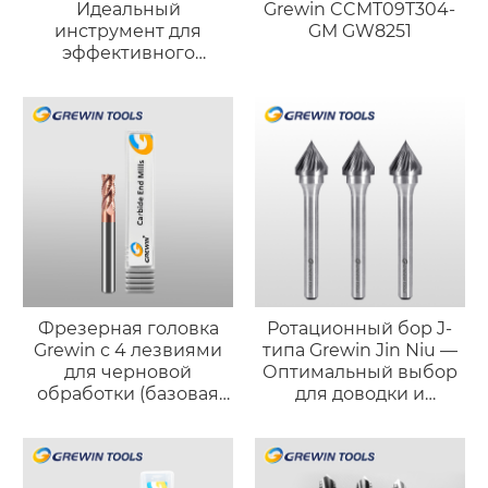
Идеальный
Grewin CCMT09T304-
инструмент для
GM GW8251
эффективного
сверления
Фрезерная головка
Ротационный бор J-
Grewin с 4 лезвиями
типа Grewin Jin Niu —
для черновой
Оптимальный выбор
обработки (базовая
для доводки и
версия)
полировки