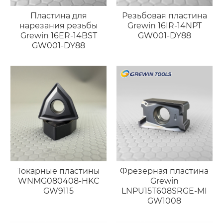
Пластина для
Резьбовая пластина
нарезания резьбы
Grewin 16IR-14NPT
Grewin 16ER-14BST
GW001-DY88
GW001-DY88
Токарные пластины
Фрезерная пластина
WNMG080408-HKC
Grewin
GW9115
LNPU15T608SRGE-MI
GW1008