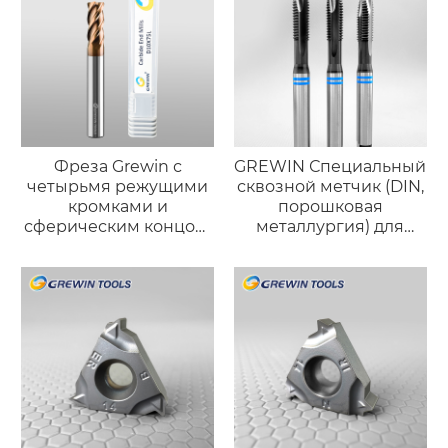
Фреза Grewin с
GREWIN Специальный
четырьмя режущими
сквозной метчик (DIN,
кромками и
порошковая
сферическим концом,
металлургия) для
бронзового цвета
высокотвёрдой
(износостойкая
нержавеющей стали
версия)