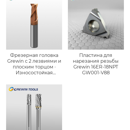
Фрезерная головка
Пластина для
Grewin с 2 лезвиями и
нарезания резьбы
плоским торцом ·
Grewin 16ER-18NPT
Износостойкая
GW001-V88
версия для стали