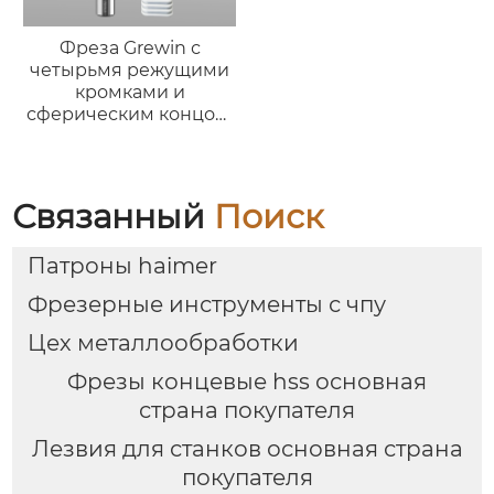
Фреза Grewin с
четырьмя режущими
кромками и
сферическим концом,
бронзового цвета
(износостойкая
версия)
Связанный
Поиск
Патроны haimer
Фрезерные инструменты с чпу
Цех металлообработки
Фрезы концевые hss основная
страна покупателя
Лезвия для станков основная страна
покупателя