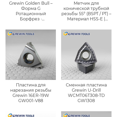
Grewin Golden Bull –
Метчик для
Форма G
конической трубной
Ротационный
резьбы 55° (BSPT / PT) –
Борфрез ·
Материал HSS-E |
Высокоточный
Высокоточное
Длинный Конический
нарезание резьбы для
Инструмент
герметичных
соединений
Пластина для
Сменная пластина
нарезания резьбы
Grewin U-Drill
Grewin 16ER-19W
WCMT06T308-TD
GW001-V88
GW1308