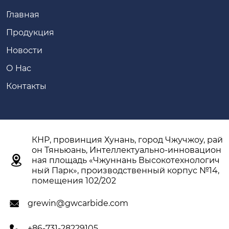
Главная
Продукция
Новости
О Hас
Контакты
КНР, провинция Хунань, город Чжучжоу, рай
он Тяньюань, Интеллектуально-инновацион

ная площадь «Чжуннань Высокотехнологич
ный Парк», производственный корпус №14,
помещения 102/202
grewin@gwcarbide.com

+86-731-28229105
