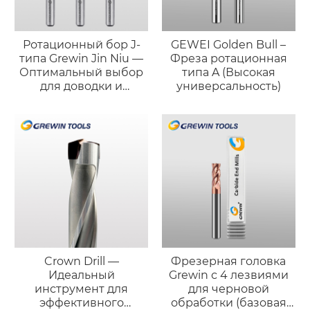
Ротационный бор J-
GEWEI Golden Bull –
типа Grewin Jin Niu —
Фреза ротационная
Оптимальный выбор
типа A (Высокая
для доводки и
универсальность)
полировки
Crown Drill —
Фрезерная головка
Идеальный
Grewin с 4 лезвиями
инструмент для
для черновой
эффективного
обработки (базовая