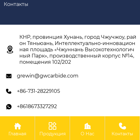
Контакты
КНР, провинция Хунань, город Чжучжоу, рай
он Тяньюань, Интеллектуально-инновацион

ная площадь «Чжуннань Высокотехнологич
ный Парк», производственный корпус №14,
помещения 102/202
grewin@gwcarbide.com

+86-731-28229105

+8618673327292





Авторское право ©ООО Чжучжоу Гэвэй
Главная
Продукция
О Нас
Контакты
Твердосплавные Инструменты