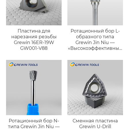
Пластина для
Ротационный бор L-
нарезания резьбы
образного типа
Grewin 16ER-19W
Grewin Jin Niu —
GW001-V88
«Высокоэффективный
силач»
Ротационный бор N-
Сменная пластина
типа Grewin Jin Niu —
Grewin U-Drill