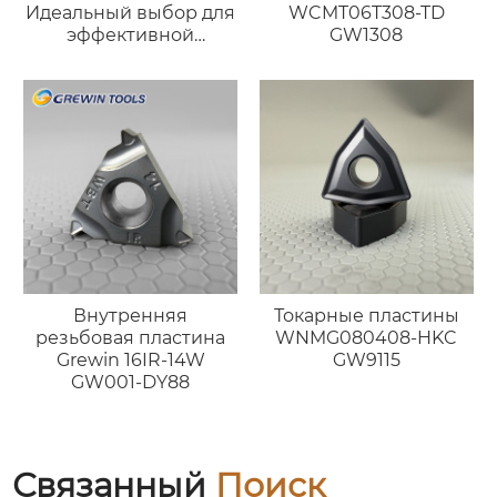
Идеальный выбор для
WCMT06T308-TD
эффективной
GW1308
черновой обработки
Внутренняя
Токарные пластины
резьбовая пластина
WNMG080408-HKC
Grewin 16IR-14W
GW9115
GW001-DY88
Связанный
Поиск