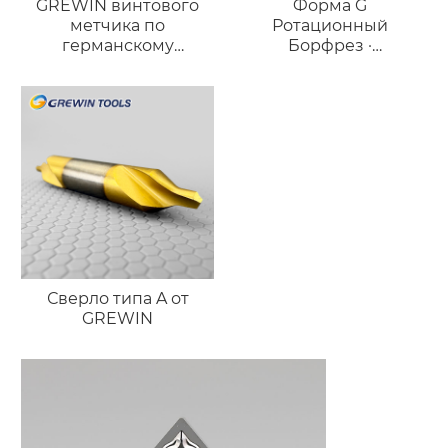
GREWIN винтового
Форма G
метчика по
Ротационный
германскому
Борфрез ·
стандарту
Высокоточный
(порошковая
Длинный Конический
металлургия)
Инструмент
Сверло типа A от
GREWIN