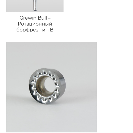
Grewin Bull –
Ротационный
борфрез тип B