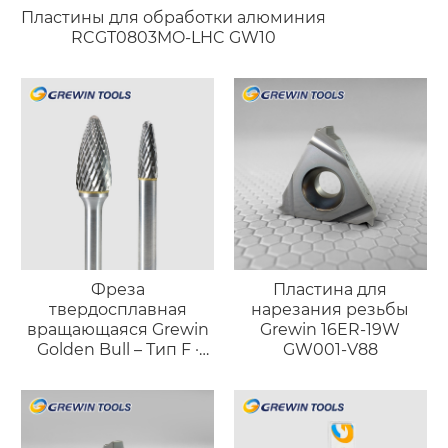
Пластины для обработки алюминия
RCGT0803MO-LHC GW10
Фреза
Пластина для
твердосплавная
нарезания резьбы
вращающаяся Grewin
Grewin 16ER-19W
Golden Bull – Тип F ·
GW001-V88
Профессиональный
инструмент
«факельной» формы