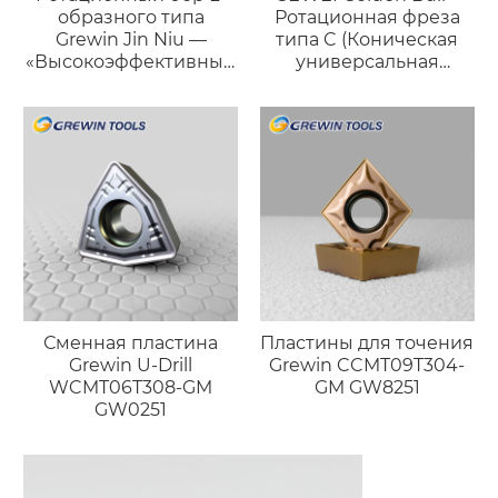
образного типа
Ротационная фреза
Grewin Jin Niu —
типа C (Коническая
«Высокоэффективный
универсальная
силач»
форма)
Сменная пластина
Пластины для точения
Grewin U-Drill
Grewin CCMT09T304-
WCMT06T308-GM
GM GW8251
GW0251