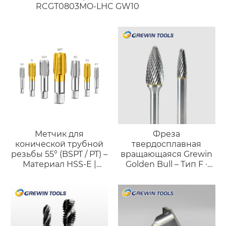
RCGT0803MO-LHC GW10
Метчик для
Фреза
конической трубной
твердосплавная
резьбы 55° (BSPT / PT) –
вращающаяся Grewin
Материал HSS-E |
Golden Bull – Тип F ·
Высокоточное
Профессиональный
нарезание резьбы для
инструмент
герметичных
«факельной» формы
соединений