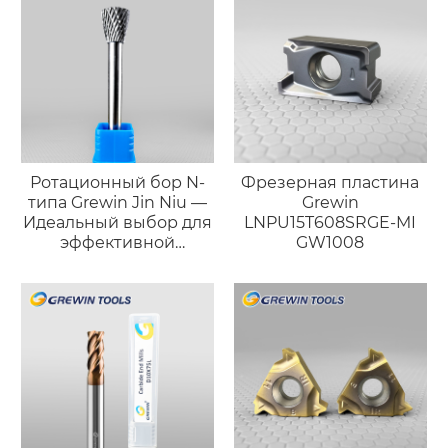
Ротационный бор N-
Фрезерная пластина
типа Grewin Jin Niu —
Grewin
Идеальный выбор для
LNPU15T608SRGE-MI
эффективной
GW1008
черновой обработки