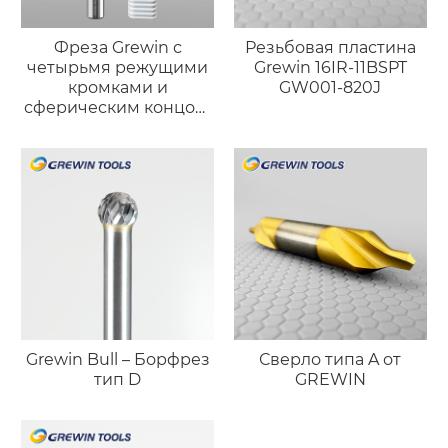
Фреза Grewin с
Резьбовая пластина
четырьмя режущими
Grewin 16IR-11BSPT
кромками и
GW001-820J
сферическим концом,
бронзового цвета
(износостойкая
версия)
Grewin Bull – Борфрез
Сверло типа A от
тип D
GREWIN