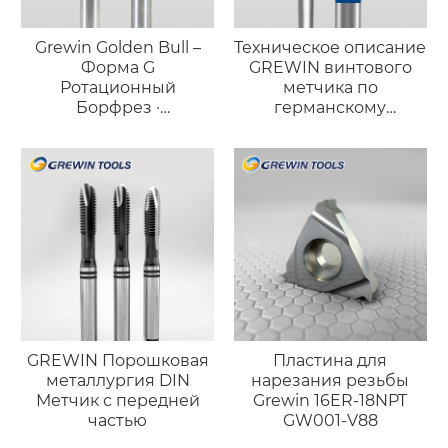
Grewin Golden Bull –
Техническое описание
Форма G
GREWIN винтового
Ротационный
метчика по
Борфрез ·
германскому
Высокоточный
стандарту
Длинный Конический
(порошковая
Инструмент
металлургия)
GREWIN Порошковая
Пластина для
металлургия DIN
нарезания резьбы
Метчик с передней
Grewin 16ER-18NPT
частью
GW001-V88