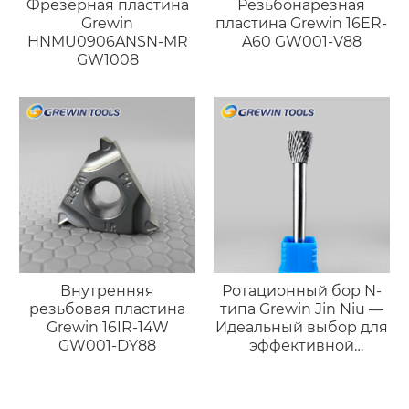
Фрезерная пластина
Резьбонарезная
Grewin
пластина Grewin 16ER-
HNMU0906ANSN-MR
A60 GW001-V88
GW1008
Внутренняя
Ротационный бор N-
резьбовая пластина
типа Grewin Jin Niu —
Grewin 16IR-14W
Идеальный выбор для
GW001-DY88
эффективной
черновой обработки