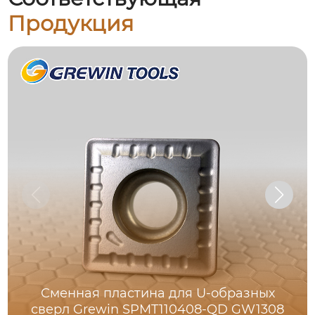
Продукция
Сменная пластина для U-образных
сверл Grewin SPMT110408-QD GW1308