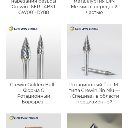
нарезания резьбы
металлургия DIN
Grewin 16ER-14BST
Метчик с передней
GW001-DY88
частью
Grewin Golden Bull –
Ротационный бор M-
Форма G
типа Grewin Jin Niu —
Ротационный
«Спецназ» в области
Борфрез ·
прецизионной
Высокоточный
обработки
Длинный Конический
Инструмент