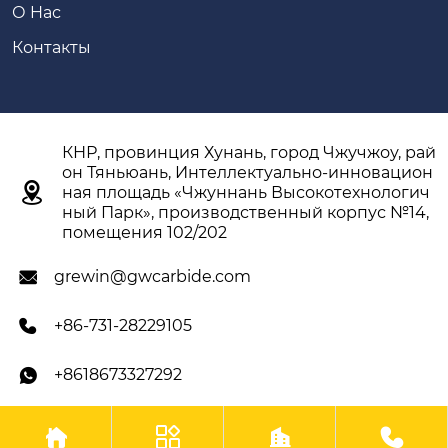
О Hас
Контакты
КНР, провинция Хунань, город Чжучжоу, рай
он Тяньюань, Интеллектуально-инновацион

ная площадь «Чжуннань Высокотехнологич
ный Парк», производственный корпус №14,
помещения 102/202
grewin@gwcarbide.com

+86-731-28229105

+8618673327292




