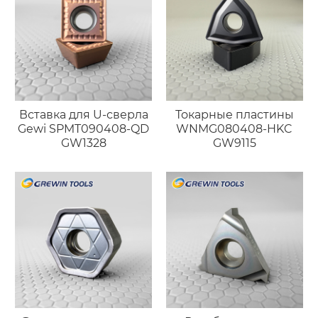
Вставка для U-сверла
Токарные пластины
Gewi SPMT090408-QD
WNMG080408-HKC
GW1328
GW9115