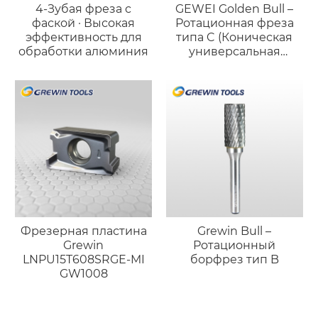
4-Зубая фреза с
GEWEI Golden Bull –
фаской · Высокая
Ротационная фреза
эффективность для
типа C (Коническая
обработки алюминия
универсальная
форма)
Фрезерная пластина
Grewin Bull –
Grewin
Ротационный
LNPU15T608SRGE-MI
борфрез тип B
GW1008