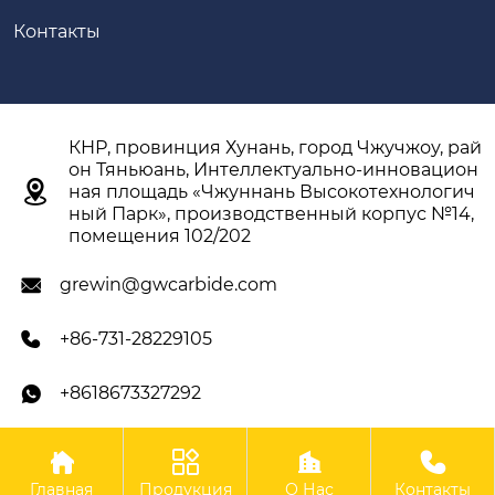
Контакты
КНР, провинция Хунань, город Чжучжоу, рай
он Тяньюань, Интеллектуально-инновацион

ная площадь «Чжуннань Высокотехнологич
ный Парк», производственный корпус №14,
помещения 102/202
grewin@gwcarbide.com

+86-731-28229105

+8618673327292





Авторское право ©ООО Чжучжоу Гэвэй
Главная
Продукция
О Нас
Контакты
Твердосплавные Инструменты