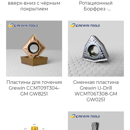
вверх-вниз с чёрным
Ротационный
покрытием
Борфрез ·
Высокоточный
Длинный Конический
Инструмент
Пластины для точения
Сменная пластина
Grewin CCMT09T304-
Grewin U-Drill
GM GW8251
WCMT06T308-GM
GW0251