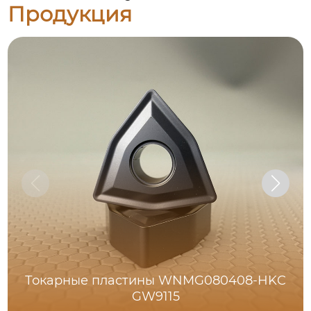
Продукция
Токарные пластины WNMG080408-HKC
GW9115