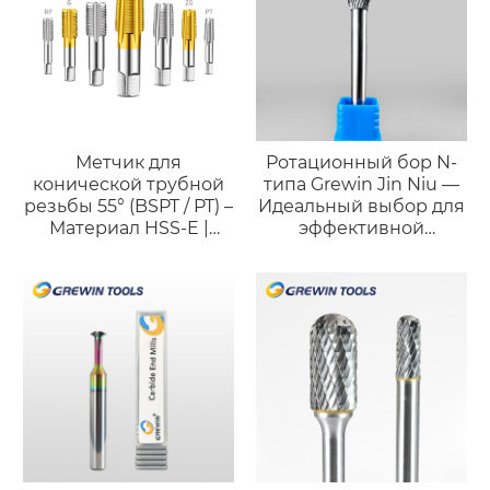
Метчик для
Ротационный бор N-
конической трубной
типа Grewin Jin Niu —
резьбы 55° (BSPT / PT) –
Идеальный выбор для
Материал HSS-E |
эффективной
Высокоточное
черновой обработки
нарезание резьбы для
герметичных
соединений