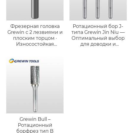
Фрезерная головка
Ротационный бор J-
Grewin с 2 лезвиями и
типа Grewin Jin Niu —
плоским торцом ·
Оптимальный выбор
Износостойкая
для доводки и
версия для стали
полировки
Grewin Bull –
Ротационный
борфрез тип B