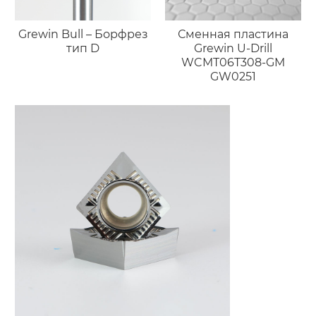
Grewin Bull – Борфрез
Сменная пластина
тип D
Grewin U-Drill
WCMT06T308-GM
GW0251