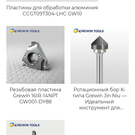
Пластины для обработки алюминия
CCGT09T304-LHC GW10
Резьбовая пластина
Ротационный бор K-
Grewin 16IR-14NPT
типа Grewin Jin Niu —
GW001-DY88
Идеальный
инструмент для
точной фаски и
доводки поверхности