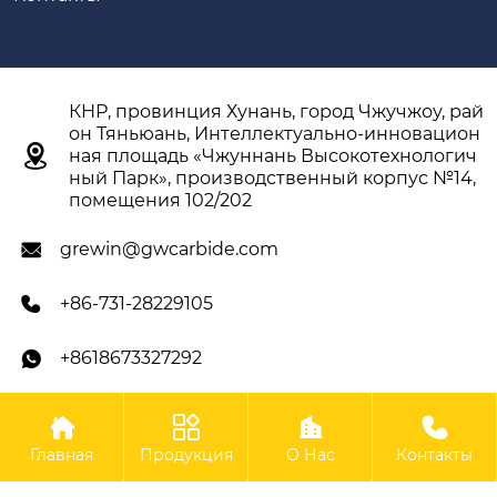
КНР, провинция Хунань, город Чжучжоу, рай
он Тяньюань, Интеллектуально-инновацион

ная площадь «Чжуннань Высокотехнологич
ный Парк», производственный корпус №14,
помещения 102/202
grewin@gwcarbide.com

+86-731-28229105

+8618673327292





Авторское право ©ООО Чжучжоу Гэвэй
Главная
Продукция
О Нас
Контакты
Твердосплавные Инструменты