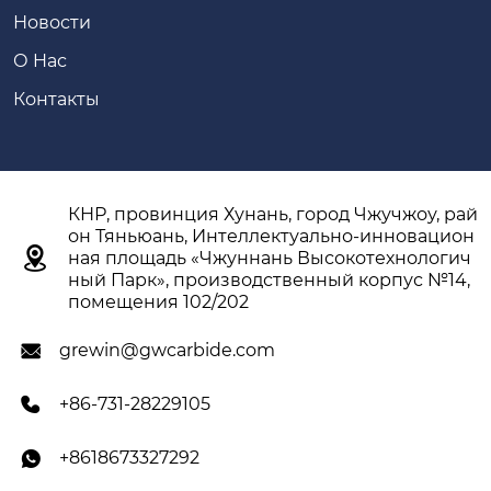
Новости
О Hас
Контакты
КНР, провинция Хунань, город Чжучжоу, рай
он Тяньюань, Интеллектуально-инновацион

ная площадь «Чжуннань Высокотехнологич
ный Парк», производственный корпус №14,
помещения 102/202
grewin@gwcarbide.com

+86-731-28229105

+8618673327292
