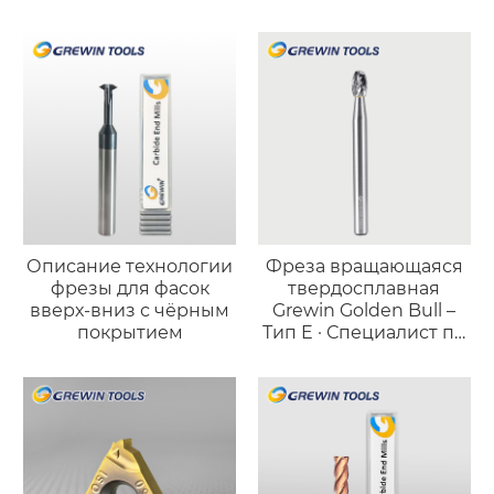
точной фаски и
высокотвёрдой
доводки поверхности
нержавеющей стали
Описание технологии
Фреза вращающаяся
фрезы для фасок
твердосплавная
вверх-вниз с чёрным
Grewin Golden Bull –
покрытием
Тип E · Специалист по
обработке
криволинейных
поверхностей