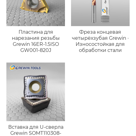
Пластина для
Фреза концевая
нарезания резьбы
четырёхзубая Grewin ·
Grewin 16ER-1.5ISO
Износостойкая для
GW001-820J
обработки стали
Вставка для U-сверла
Grewin SOMT110308-