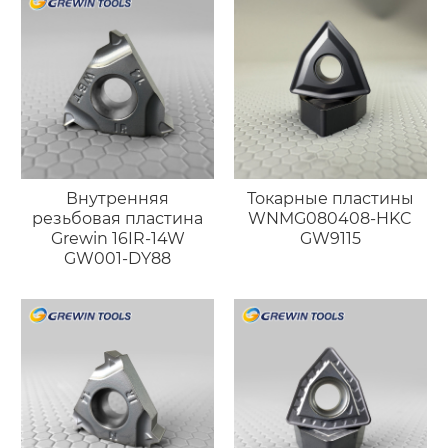
Внутренняя
Токарные пластины
резьбовая пластина
WNMG080408-HKC
Grewin 16IR-14W
GW9115
GW001-DY88