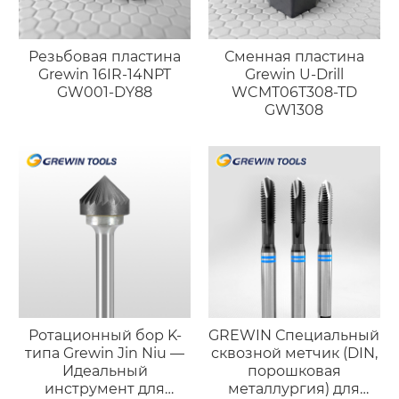
Резьбовая пластина
Сменная пластина
Grewin 16IR-14NPT
Grewin U-Drill
GW001-DY88
WCMT06T308-TD
GW1308
Ротационный бор K-
GREWIN Специальный
типа Grewin Jin Niu —
сквозной метчик (DIN,
Идеальный
порошковая
инструмент для
металлургия) для