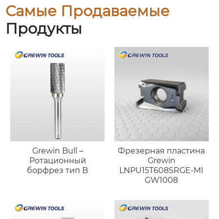
Самые Продаваемые
Продукты
Grewin Bull –
Фрезерная пластина
Ротационный
Grewin
борфрез тип B
LNPU15T608SRGE-MI
GW1008