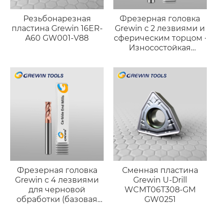
Резьбонарезная
Фрезерная головка
пластина Grewin 16ER-
Grewin с 2 лезвиями и
A60 GW001-V88
сферическим торцом ·
Износостойкая
версия для стали
Фрезерная головка
Сменная пластина
Grewin с 4 лезвиями
Grewin U-Drill
для черновой
WCMT06T308-GM
обработки (базовая
GW0251
версия)