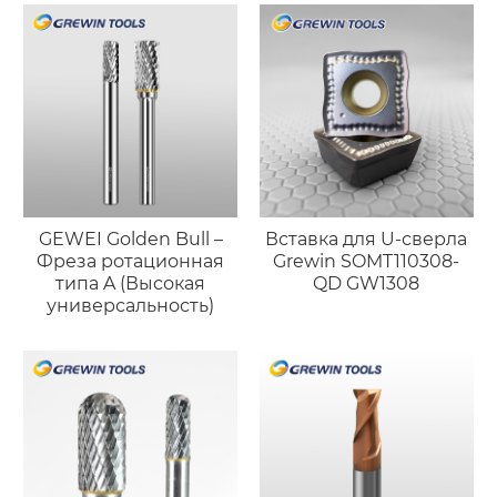
GEWEI Golden Bull –
Вставка для U-сверла
Фреза ротационная
Grewin SOMT110308-
типа A (Высокая
QD GW1308
универсальность)