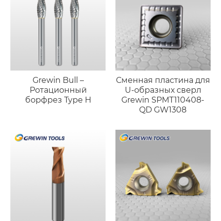
Grewin Bull –
Сменная пластина для
Ротационный
U-образных сверл
борфрез Type H
Grewin SPMT110408-
QD GW1308