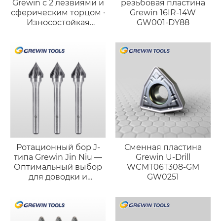
Grewin с 2 лезвиями и
резьбовая пластина
сферическим торцом ·
Grewin 16IR-14W
Износостойкая
GW001-DY88
версия для стали
Ротационный бор J-
Сменная пластина
типа Grewin Jin Niu —
Grewin U-Drill
Оптимальный выбор
WCMT06T308-GM
для доводки и
GW0251
полировки