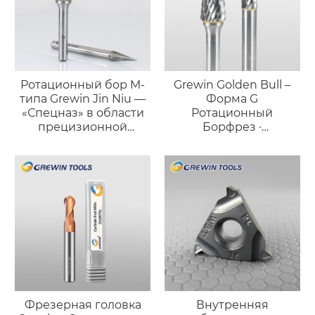
Ротационный бор M-
Grewin Golden Bull –
типа Grewin Jin Niu —
Форма G
«Спецназ» в области
Ротационный
прецизионной
Борфрез ·
обработки
Высокоточный
Длинный Конический
Инструмент
Фрезерная головка
Внутренняя