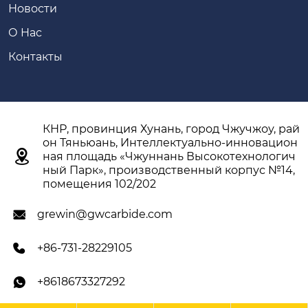
Новости
О Hас
Контакты
КНР, провинция Хунань, город Чжучжоу, рай
он Тяньюань, Интеллектуально-инновацион

ная площадь «Чжуннань Высокотехнологич
ный Парк», производственный корпус №14,
помещения 102/202
grewin@gwcarbide.com

+86-731-28229105

+8618673327292
