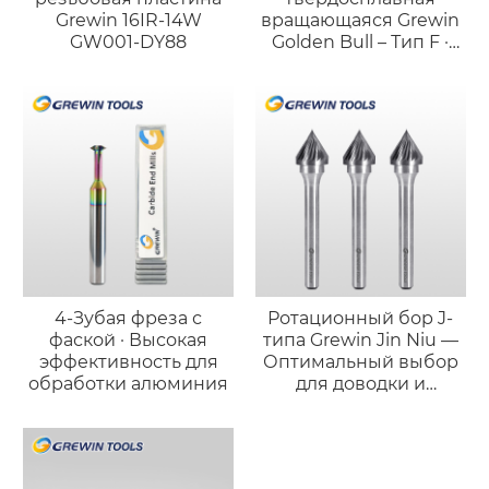
Grewin 16IR-14W
вращающаяся Grewin
GW001-DY88
Golden Bull – Тип F ·
Профессиональный
инструмент
«факельной» формы
4-Зубая фреза с
Ротационный бор J-
фаской · Высокая
типа Grewin Jin Niu —
эффективность для
Оптимальный выбор
обработки алюминия
для доводки и
полировки