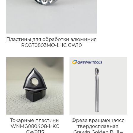
Пластины для обработки алюминия
RCGT0803MO-LHC GW10
Токарные пластины
Фреза вращающаяся
WNMG080408-HKC
твердосплавная
GW9115
Grewin Golden Bull –