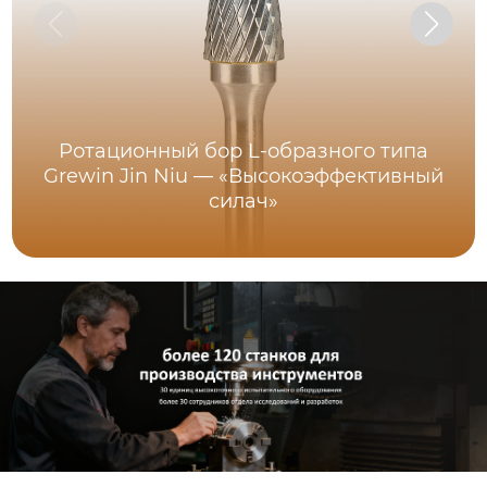
Ротационный бор L-образного типа
Grewin Jin Niu — «Высокоэффективный
силач»