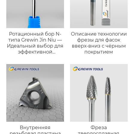
Ротационный бор N-
Описание технологии
типа Grewin Jin Niu —
фрезы для фасок
Идеальный выбор для
вверх-вниз с чёрным
эффективной
покрытием
черновой обработки
Внутренняя
Фреза
резьбовая пластина
твердосплавная