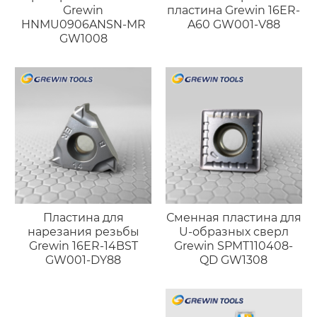
Grewin
пластина Grewin 16ER-
HNMU0906ANSN-MR
A60 GW001-V88
GW1008
Пластина для
Сменная пластина для
нарезания резьбы
U-образных сверл
Grewin 16ER-14BST
Grewin SPMT110408-
GW001-DY88
QD GW1308