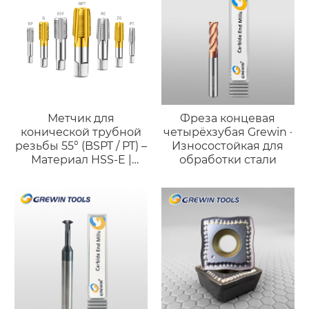
Метчик для
Фреза концевая
конической трубной
четырёхзубая Grewin ·
резьбы 55° (BSPT / PT) –
Износостойкая для
Материал HSS-E |
обработки стали
Высокоточное
нарезание резьбы для
герметичных
соединений