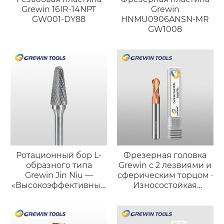
Grewin 16IR-14NPT
Grewin
GW001-DY88
HNMU0906ANSN-MR
GW1008
Ротационный бор L-
Фрезерная головка
образного типа
Grewin с 2 лезвиями и
Grewin Jin Niu —
сферическим торцом ·
«Высокоэффективный
Износостойкая
силач»
версия для стали