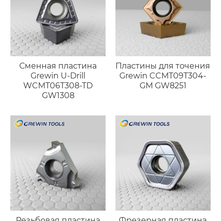
Сменная пластина
Пластины для точения
Grewin U-Drill
Grewin CCMT09T304-
WCMT06T308-TD
GM GW8251
GW1308
Резьбовая пластина
Фрезерная пластина