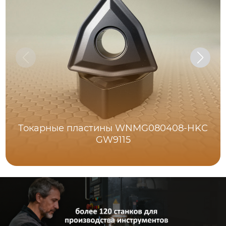
Токарные пластины WNMG080408-HKC
GW9115