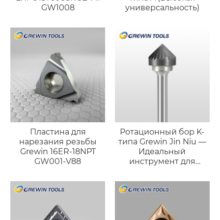
GW1008
универсальность)
Пластина для
Ротационный бор K-
нарезания резьбы
типа Grewin Jin Niu —
Grewin 16ER-18NPT
Идеальный
GW001-V88
инструмент для
точной фаски и
доводки поверхности