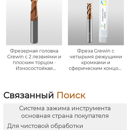
Фрезерная головка
Фреза Grewin с
Grewin с 2 лезвиями и
четырьмя режущими
плоским торцом ·
кромками и
Износостойкая
сферическим концом,
версия для стали
бронзового цвета
(износостойкая
версия)
Связанный
Поиск
Система зажима инструмента
основная страна покупателя
Для чистовой обработки